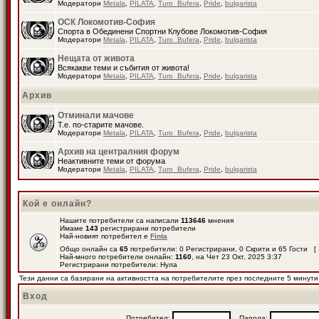
Модератори
Metala
,
PILATA
,
Turo_Bufera
,
Pride
,
bulgarista
ОСК Локомотив-София
Спорта в Обединени Спортни Клубове Локомотив-София
Модератори
Metala
,
PILATA
,
Turo_Bufera
,
Pride
,
bulgarista
Нещата от живота
Всякакви теми и събития от живота!
Модератори
Metala
,
PILATA
,
Turo_Bufera
,
Pride
,
bulgarista
Архив
Отминали мачове
Т.е. по-старите мачове.
Модератори
Metala
,
PILATA
,
Turo_Bufera
,
Pride
,
bulgarista
Архив на централния форум
Неактивните теми от форума
Модератори
Metala
,
PILATA
,
Turo_Bufera
,
Pride
,
bulgarista
Кой е онлайн?
Нашите потребители са написали
113646
мнения
Имаме
143
регистрирани потребители
Най-новият потребител е
Finta
Общо онлайн са
65
потребители: 0 Регистрирани, 0 Скрити и 65 Гости [
Най-много потребители онлайн:
1160
, на Чет 23 Окт, 2025 3:37
Регистрирани потребители: Нула
Тези данни са базирани на активността на потребителите през последните 5 минути
Вход
Потребител:
Парола: