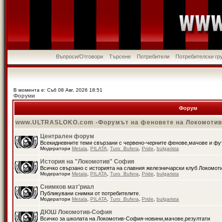
Въпроси/Отговори
Търсене
Потребители
Потребителски гр
В момента е: Съб 08 Авг, 2026 18:51
Форуми
Форум
www.ULTRASLOKO.com -Форумът на феновете на Локомоти
Централен форум
Всекидневните теми свързани с червено-черните фенове,мачове и ф
Модератори
Metala
,
PILATA
,
Turo_Bufera
,
Pride
,
bulgarista
История на "Локомотив" София
Всичко свързано с историята на славния железничарски клуб Локомот
Модератори
Metala
,
PILATA
,
Turo_Bufera
,
Pride
,
bulgarista
Снимков мат'риал
Публикувани снимки от потребителите.
Модератори
Metala
,
PILATA
,
Turo_Bufera
,
Pride
,
bulgarista
ДЮШ Локомотив-София
Всичко за школата на Локомотив-София-новини,мачове,резултати