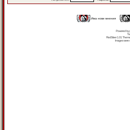
Има нови мнения
Powered by
Tr
RedSilver 1.01 Them
Images were