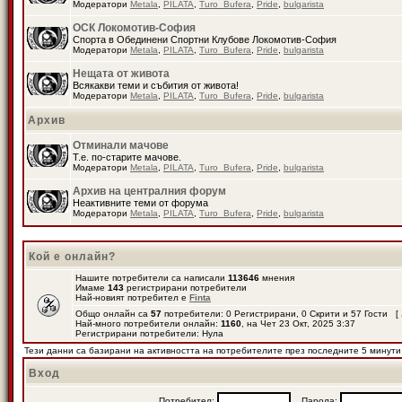
Модератори
Metala
,
PILATA
,
Turo_Bufera
,
Pride
,
bulgarista
ОСК Локомотив-София
Спорта в Обединени Спортни Клубове Локомотив-София
Модератори
Metala
,
PILATA
,
Turo_Bufera
,
Pride
,
bulgarista
Нещата от живота
Всякакви теми и събития от живота!
Модератори
Metala
,
PILATA
,
Turo_Bufera
,
Pride
,
bulgarista
Архив
Отминали мачове
Т.е. по-старите мачове.
Модератори
Metala
,
PILATA
,
Turo_Bufera
,
Pride
,
bulgarista
Архив на централния форум
Неактивните теми от форума
Модератори
Metala
,
PILATA
,
Turo_Bufera
,
Pride
,
bulgarista
Кой е онлайн?
Нашите потребители са написали
113646
мнения
Имаме
143
регистрирани потребители
Най-новият потребител е
Finta
Общо онлайн са
57
потребители: 0 Регистрирани, 0 Скрити и 57 Гости [
Най-много потребители онлайн:
1160
, на Чет 23 Окт, 2025 3:37
Регистрирани потребители: Нула
Тези данни са базирани на активността на потребителите през последните 5 минути
Вход
Потребител:
Парола: