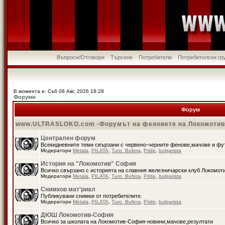
Въпроси/Отговори
Търсене
Потребители
Потребителски гр
В момента е: Съб 08 Авг, 2026 18:28
Форуми
Форум
www.ULTRASLOKO.com -Форумът на феновете на Локомоти
Централен форум
Всекидневните теми свързани с червено-черните фенове,мачове и ф
Модератори
Metala
,
PILATA
,
Turo_Bufera
,
Pride
,
bulgarista
История на "Локомотив" София
Всичко свързано с историята на славния железничарски клуб Локомот
Модератори
Metala
,
PILATA
,
Turo_Bufera
,
Pride
,
bulgarista
Снимков мат'риал
Публикувани снимки от потребителите.
Модератори
Metala
,
PILATA
,
Turo_Bufera
,
Pride
,
bulgarista
ДЮШ Локомотив-София
Всичко за школата на Локомотив-София-новини,мачове,резултати