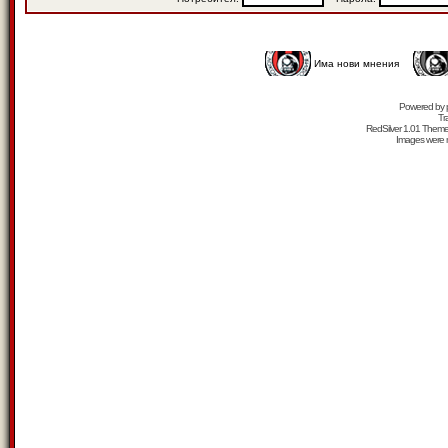
Има нови мнения
Powered by
Tr
RedSilver 1.01 Them
Images were