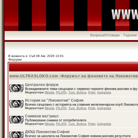
Въпроси/Отговори
Търсене
В момента е: Съб 08 Авг, 2026 13:01
Форуми
www.ULTRASLOKO.com -Форумът на феновете на Локомоти
Централен форум
Всекидневните теми свързани с червено-черните фенове,мачове и ф
Модератори
Metala
,
PILATA
,
Turo_Bufera
,
Pride
,
bulgarista
История на "Локомотив" София
Всичко свързано с историята на славния железничарски клуб Локомот
Модератори
Metala
,
PILATA
,
Turo_Bufera
,
Pride
,
bulgarista
Снимков мат'риал
Публикувани снимки от потребителите.
Модератори
Metala
,
PILATA
,
Turo_Bufera
,
Pride
,
bulgarista
ДЮШ Локомотив-София
Всичко за школата на Локомотив-София-новини,мачове,резултати