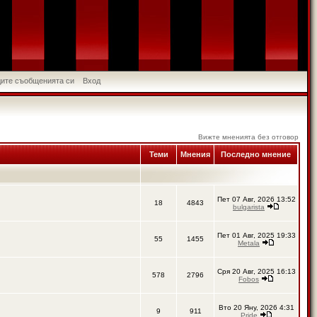
идите съобщенията си
Вход
Вижте мненията без отговор
Теми
Мнения
Последно мнение
Пет 07 Авг, 2026 13:52
18
4843
bulgarista
Пет 01 Авг, 2025 19:33
55
1455
Metala
Сря 20 Авг, 2025 16:13
578
2796
Fobos
Вто 20 Яну, 2026 4:31
9
911
Pride