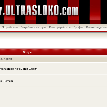
Потребители
Потребителски групи
Регистрирайте се
Профил
Влезте, за да в
Форум
в-София
утболисти на Локомотив-София
ив (София)