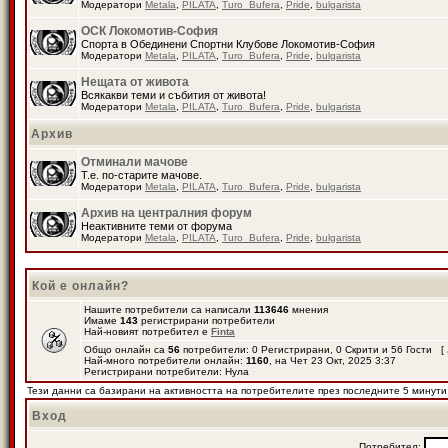
Модератори
Metala
,
PILATA
,
Turo_Bufera
,
Pride
,
bulgarista
ОСК Локомотив-София
Спорта в Обединени Спортни Клубове Локомотив-София
Модератори
Metala
,
PILATA
,
Turo_Bufera
,
Pride
,
bulgarista
Нещата от живота
Всякакви теми и събития от живота!
Модератори
Metala
,
PILATA
,
Turo_Bufera
,
Pride
,
bulgarista
Архив
Отминали мачове
Т.е. по-старите мачове.
Модератори
Metala
,
PILATA
,
Turo_Bufera
,
Pride
,
bulgarista
Архив на централния форум
Неактивните теми от форума
Модератори
Metala
,
PILATA
,
Turo_Bufera
,
Pride
,
bulgarista
Кой е онлайн?
Нашите потребители са написали
113646
мнения
Имаме
143
регистрирани потребители
Най-новият потребител е
Finta
Общо онлайн са
56
потребители: 0 Регистрирани, 0 Скрити и 56 Гости [
Най-много потребители онлайн:
1160
, на Чет 23 Окт, 2025 3:37
Регистрирани потребители: Нула
Тези данни са базирани на активността на потребителите през последните 5 минути
Вход
Потребител: