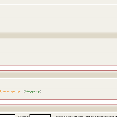
Администратор
] [
Модератор
]
Парола:
Искам да влизам автоматично с всяко посещен