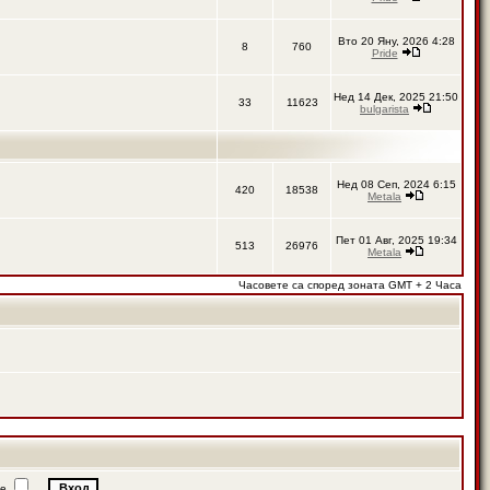
Вто 20 Яну, 2026 4:28
8
760
Pride
Нед 14 Дек, 2025 21:50
33
11623
bulgarista
Нед 08 Сеп, 2024 6:15
420
18538
Metala
Пет 01 Авг, 2025 19:34
513
26976
Metala
Часовете са според зоната GMT + 2 Часа
ие