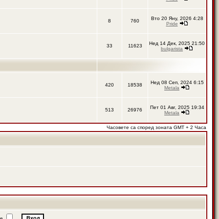
Вто 20 Яну, 2026 4:28
8
760
Pride
Нед 14 Дек, 2025 21:50
33
11623
bulgarista
Нед 08 Сеп, 2024 6:15
420
18538
Metala
Пет 01 Авг, 2025 19:34
513
26976
Metala
Часовете са според зоната GMT + 2 Часа
ие