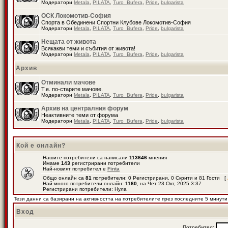
Модератори
Metala
,
PILATA
,
Turo_Bufera
,
Pride
,
bulgarista
ОСК Локомотив-София
Спорта в Обединени Спортни Клубове Локомотив-София
Модератори
Metala
,
PILATA
,
Turo_Bufera
,
Pride
,
bulgarista
Нещата от живота
Всякакви теми и събития от живота!
Модератори
Metala
,
PILATA
,
Turo_Bufera
,
Pride
,
bulgarista
Архив
Отминали мачове
Т.е. по-старите мачове.
Модератори
Metala
,
PILATA
,
Turo_Bufera
,
Pride
,
bulgarista
Архив на централния форум
Неактивните теми от форума
Модератори
Metala
,
PILATA
,
Turo_Bufera
,
Pride
,
bulgarista
Кой е онлайн?
Нашите потребители са написали
113646
мнения
Имаме
143
регистрирани потребители
Най-новият потребител е
Finta
Общо онлайн са
81
потребители: 0 Регистрирани, 0 Скрити и 81 Гости [
Най-много потребители онлайн:
1160
, на Чет 23 Окт, 2025 3:37
Регистрирани потребители: Нула
Тези данни са базирани на активността на потребителите през последните 5 минути
Вход
Потребител: