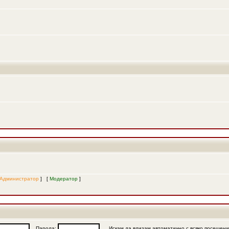
Администратор
] [
Модератор
]
Парола:
Искам да влизам автоматично с всяко посещен