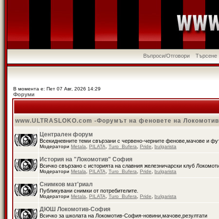
Въпроси/Отговори
Търсене
В момента е: Пет 07 Авг, 2026 14:29
Форуми
www.ULTRASLOKO.com -Форумът на феновете на Локомоти
Централен форум
Всекидневните теми свързани с червено-черните фенове,мачове и ф
Модератори
Metala
,
PILATA
,
Turo_Bufera
,
Pride
,
bulgarista
История на "Локомотив" София
Всичко свързано с историята на славния железничарски клуб Локомот
Модератори
Metala
,
PILATA
,
Turo_Bufera
,
Pride
,
bulgarista
Снимков мат'риал
Публикувани снимки от потребителите.
Модератори
Metala
,
PILATA
,
Turo_Bufera
,
Pride
,
bulgarista
ДЮШ Локомотив-София
Всичко за школата на Локомотив-София-новини,мачове,резултати