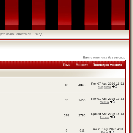
идите съобщенията си
Вход
Вижте мненията без отговор
Теми
Мнения
Последно мнение
Пет 07 Авг, 2026 13:52
18
4843
bulgarista
Пет 01 Авг, 2025 19:33
55
1455
Metala
Сря 20 Авг, 2025 16:13
578
2796
Fobos
Вто 20 Яну, 2026 4:31
9
911
Pride