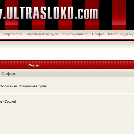
Потребители
Потребителски групи
Регистрирайте се
Профил
Влезте, за да в
Форум
в-София
утболисти на Локомотив-София
ив (София)