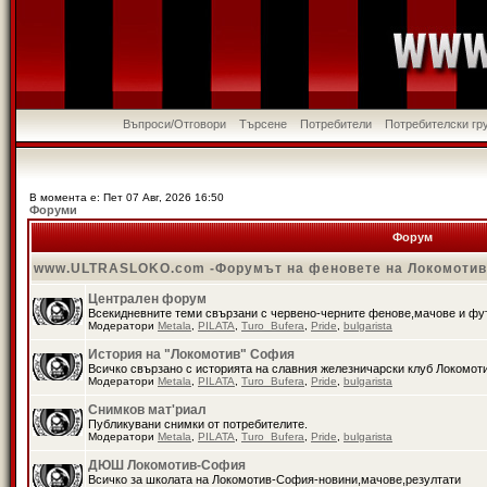
Въпроси/Отговори
Търсене
Потребители
Потребителски гр
В момента е: Пет 07 Авг, 2026 16:50
Форуми
Форум
www.ULTRASLOKO.com -Форумът на феновете на Локомоти
Централен форум
Всекидневните теми свързани с червено-черните фенове,мачове и ф
Модератори
Metala
,
PILATA
,
Turo_Bufera
,
Pride
,
bulgarista
История на "Локомотив" София
Всичко свързано с историята на славния железничарски клуб Локомот
Модератори
Metala
,
PILATA
,
Turo_Bufera
,
Pride
,
bulgarista
Снимков мат'риал
Публикувани снимки от потребителите.
Модератори
Metala
,
PILATA
,
Turo_Bufera
,
Pride
,
bulgarista
ДЮШ Локомотив-София
Всичко за школата на Локомотив-София-новини,мачове,резултати