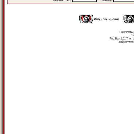
Има нови мнения
Powered by
Tr
RedSilver 1.01 Them
Images were