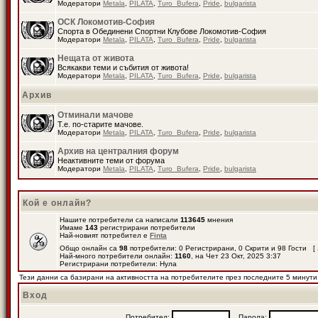
Модератори
Metala
,
PILATA
,
Turo_Bufera
,
Pride
,
bulgarista
ОСК Локомотив-София
Спорта в Обединени Спортни Клубове Локомотив-София
Модератори
Metala
,
PILATA
,
Turo_Bufera
,
Pride
,
bulgarista
Нещата от живота
Всякакви теми и събития от живота!
Модератори
Metala
,
PILATA
,
Turo_Bufera
,
Pride
,
bulgarista
Архив
Отминали мачове
Т.е. по-старите мачове.
Модератори
Metala
,
PILATA
,
Turo_Bufera
,
Pride
,
bulgarista
Архив на централния форум
Неактивните теми от форума
Модератори
Metala
,
PILATA
,
Turo_Bufera
,
Pride
,
bulgarista
Кой е онлайн?
Нашите потребители са написали
113645
мнения
Имаме
143
регистрирани потребители
Най-новият потребител е
Finta
Общо онлайн са
98
потребители: 0 Регистрирани, 0 Скрити и 98 Гости [
Най-много потребители онлайн:
1160
, на Чет 23 Окт, 2025 3:37
Регистрирани потребители: Нула
Тези данни са базирани на активността на потребителите през последните 5 минути
Вход
Потребител:
Парола: