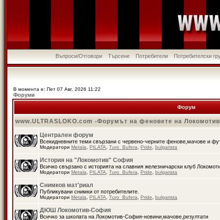
Въпроси/Отговори
Търсене
Потребители
Потребителски гр
В момента е: Пет 07 Авг, 2026 11:22
Форуми
Форум
www.ULTRASLOKO.com -Форумът на феновете на Локомоти
Централен форум
Всекидневните теми свързани с червено-черните фенове,мачове и ф
Модератори
Metala
,
PILATA
,
Turo_Bufera
,
Pride
,
bulgarista
История на "Локомотив" София
Всичко свързано с историята на славния железничарски клуб Локомот
Модератори
Metala
,
PILATA
,
Turo_Bufera
,
Pride
,
bulgarista
Снимков мат'риал
Публикувани снимки от потребителите.
Модератори
Metala
,
PILATA
,
Turo_Bufera
,
Pride
,
bulgarista
ДЮШ Локомотив-София
Всичко за школата на Локомотив-София-новини,мачове,резултати