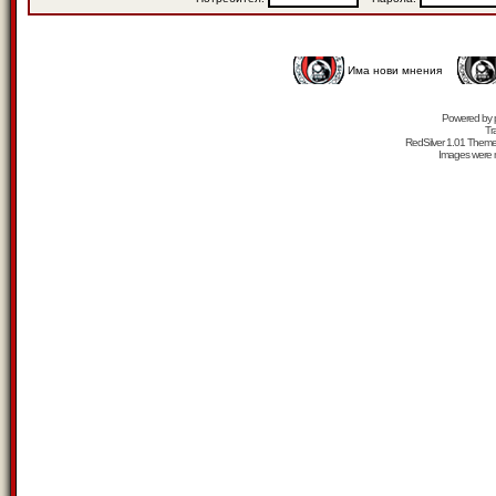
Има нови мнения
Powered by
Tr
RedSilver 1.01 Them
Images were