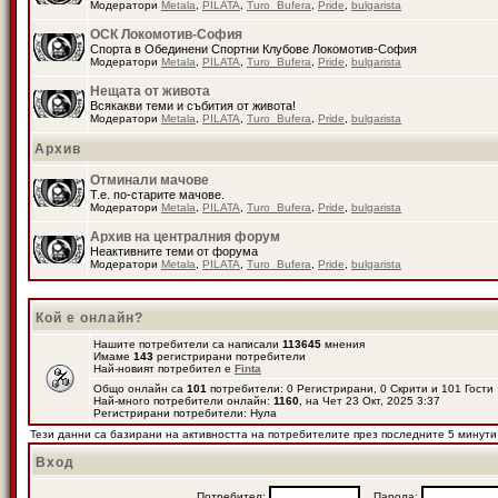
Модератори
Metala
,
PILATA
,
Turo_Bufera
,
Pride
,
bulgarista
ОСК Локомотив-София
Спорта в Обединени Спортни Клубове Локомотив-София
Модератори
Metala
,
PILATA
,
Turo_Bufera
,
Pride
,
bulgarista
Нещата от живота
Всякакви теми и събития от живота!
Модератори
Metala
,
PILATA
,
Turo_Bufera
,
Pride
,
bulgarista
Архив
Отминали мачове
Т.е. по-старите мачове.
Модератори
Metala
,
PILATA
,
Turo_Bufera
,
Pride
,
bulgarista
Архив на централния форум
Неактивните теми от форума
Модератори
Metala
,
PILATA
,
Turo_Bufera
,
Pride
,
bulgarista
Кой е онлайн?
Нашите потребители са написали
113645
мнения
Имаме
143
регистрирани потребители
Най-новият потребител е
Finta
Общо онлайн са
101
потребители: 0 Регистрирани, 0 Скрити и 101 Гост
Най-много потребители онлайн:
1160
, на Чет 23 Окт, 2025 3:37
Регистрирани потребители: Нула
Тези данни са базирани на активността на потребителите през последните 5 минути
Вход
Потребител:
Парола: