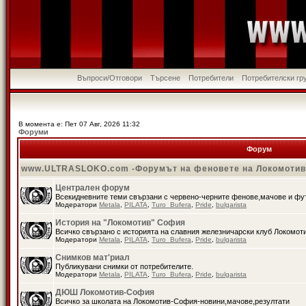
Въпроси/Отговори
Търсене
Потребители
Потребителски гр
В момента е: Пет 07 Авг, 2026 11:32
Форуми
Форум
www.ULTRASLOKO.com -Форумът на феновете на Локомоти
Централен форум
Всекидневните теми свързани с червено-черните фенове,мачове и ф
Модератори
Metala
,
PILATA
,
Turo_Bufera
,
Pride
,
bulgarista
История на "Локомотив" София
Всичко свързано с историята на славния железничарски клуб Локомот
Модератори
Metala
,
PILATA
,
Turo_Bufera
,
Pride
,
bulgarista
Снимков мат'риал
Публикувани снимки от потребителите.
Модератори
Metala
,
PILATA
,
Turo_Bufera
,
Pride
,
bulgarista
ДЮШ Локомотив-София
Всичко за школата на Локомотив-София-новини,мачове,резултати