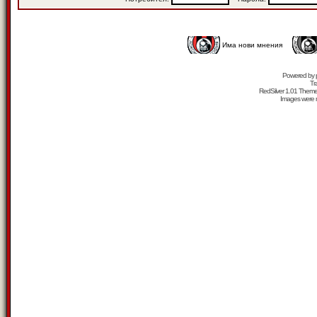
Има нови мнения
Powered by
Tr
RedSilver 1.01 Them
Images were