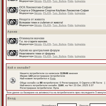
Модератори
Metala
,
PILATA
,
Turo_Bufera
,
Pride
,
bulgarista
ОСК Локомотив-София
Спорта в Обединени Спортни Клубове Локомотив-София
Модератори
Metala
,
PILATA
,
Turo_Bufera
,
Pride
,
bulgarista
Нещата от живота
Всякакви теми и събития от живота!
Модератори
Metala
,
PILATA
,
Turo_Bufera
,
Pride
,
bulgarista
Архив
Отминали мачове
Т.е. по-старите мачове.
Модератори
Metala
,
PILATA
,
Turo_Bufera
,
Pride
,
bulgarista
Архив на централния форум
Неактивните теми от форума
Модератори
Metala
,
PILATA
,
Turo_Bufera
,
Pride
,
bulgarista
Кой е онлайн?
Нашите потребители са написали
113646
мнения
Имаме
143
регистрирани потребители
Най-новият потребител е
Finta
Общо онлайн са
88
потребители: 0 Регистрирани, 0 Скрити и 88 Гости [
Най-много потребители онлайн:
1160
, на Чет 23 Окт, 2025 3:37
Регистрирани потребители: Нула
Тези данни са базирани на активността на потребителите през последните 5 минути
Вход
Потребител:
Парола: