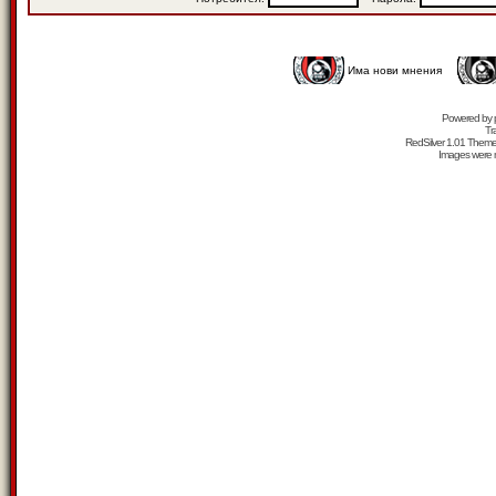
Има нови мнения
Powered by
Tr
RedSilver 1.01 Them
Images were