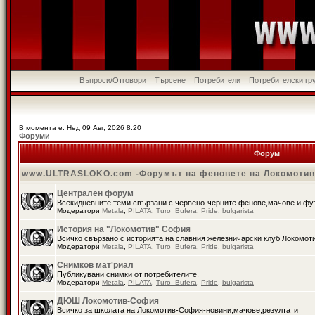
Въпроси/Отговори
Търсене
Потребители
Потребителски гр
В момента е: Нед 09 Авг, 2026 8:20
Форуми
Форум
www.ULTRASLOKO.com -Форумът на феновете на Локомоти
Централен форум
Всекидневните теми свързани с червено-черните фенове,мачове и ф
Модератори
Metala
,
PILATA
,
Turo_Bufera
,
Pride
,
bulgarista
История на "Локомотив" София
Всичко свързано с историята на славния железничарски клуб Локомот
Модератори
Metala
,
PILATA
,
Turo_Bufera
,
Pride
,
bulgarista
Снимков мат'риал
Публикувани снимки от потребителите.
Модератори
Metala
,
PILATA
,
Turo_Bufera
,
Pride
,
bulgarista
ДЮШ Локомотив-София
Всичко за школата на Локомотив-София-новини,мачове,резултати