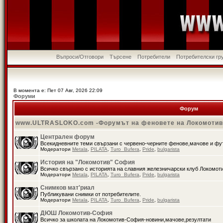
Въпроси/Отговори
Търсене
Потребители
Потребителски гр
В момента е: Пет 07 Авг, 2026 22:09
Форуми
Форум
www.ULTRASLOKO.com -Форумът на феновете на Локомоти
Централен форум
Всекидневните теми свързани с червено-черните фенове,мачове и ф
Модератори
Metala
,
PILATA
,
Turo_Bufera
,
Pride
,
bulgarista
История на "Локомотив" София
Всичко свързано с историята на славния железничарски клуб Локомот
Модератори
Metala
,
PILATA
,
Turo_Bufera
,
Pride
,
bulgarista
Снимков мат'риал
Публикувани снимки от потребителите.
Модератори
Metala
,
PILATA
,
Turo_Bufera
,
Pride
,
bulgarista
ДЮШ Локомотив-София
Всичко за школата на Локомотив-София-новини,мачове,резултати