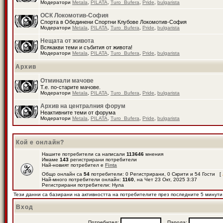
Модератори
Metala
,
PILATA
,
Turo_Bufera
,
Pride
,
bulgarista
ОСК Локомотив-София
Спорта в Обединени Спортни Клубове Локомотив-София
Модератори
Metala
,
PILATA
,
Turo_Bufera
,
Pride
,
bulgarista
Нещата от живота
Всякакви теми и събития от живота!
Модератори
Metala
,
PILATA
,
Turo_Bufera
,
Pride
,
bulgarista
Архив
Отминали мачове
Т.е. по-старите мачове.
Модератори
Metala
,
PILATA
,
Turo_Bufera
,
Pride
,
bulgarista
Архив на централния форум
Неактивните теми от форума
Модератори
Metala
,
PILATA
,
Turo_Bufera
,
Pride
,
bulgarista
Кой е онлайн?
Нашите потребители са написали
113646
мнения
Имаме
143
регистрирани потребители
Най-новият потребител е
Finta
Общо онлайн са
54
потребители: 0 Регистрирани, 0 Скрити и 54 Гости [
Най-много потребители онлайн:
1160
, на Чет 23 Окт, 2025 3:37
Регистрирани потребители: Нула
Тези данни са базирани на активността на потребителите през последните 5 минути
Вход
Потребител:
Парола: