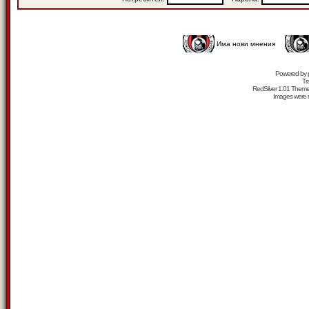
Има нови мнения
Powered by
Tr
RedSilver 1.01 Them
Images were