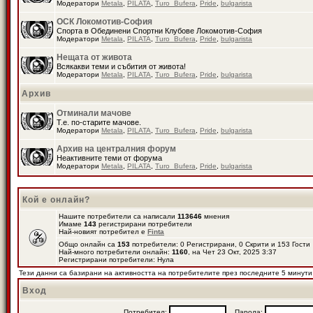
Модератори
Metala
,
PILATA
,
Turo_Bufera
,
Pride
,
bulgarista
ОСК Локомотив-София
Спорта в Обединени Спортни Клубове Локомотив-София
Модератори
Metala
,
PILATA
,
Turo_Bufera
,
Pride
,
bulgarista
Нещата от живота
Всякакви теми и събития от живота!
Модератори
Metala
,
PILATA
,
Turo_Bufera
,
Pride
,
bulgarista
Архив
Отминали мачове
Т.е. по-старите мачове.
Модератори
Metala
,
PILATA
,
Turo_Bufera
,
Pride
,
bulgarista
Архив на централния форум
Неактивните теми от форума
Модератори
Metala
,
PILATA
,
Turo_Bufera
,
Pride
,
bulgarista
Кой е онлайн?
Нашите потребители са написали
113646
мнения
Имаме
143
регистрирани потребители
Най-новият потребител е
Finta
Общо онлайн са
153
потребители: 0 Регистрирани, 0 Скрити и 153 Гост
Най-много потребители онлайн:
1160
, на Чет 23 Окт, 2025 3:37
Регистрирани потребители: Нула
Тези данни са базирани на активността на потребителите през последните 5 минути
Вход
Потребител:
Парола: