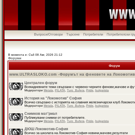
Въпроси/Отговори
Търсене
Потребители
Потребителски гр
В момента е: Съб 08 Авг, 2026 21:12
Форуми
Форум
www.ULTRASLOKO.com -Форумът на феновете на Локомоти
Централен форум
Всекидневните теми свързани с червено-черните фенове,мачове и ф
Модератори
Metala
,
PILATA
,
Turo_Bufera
,
Pride
,
bulgarista
История на "Локомотив" София
Всичко свързано с историята на славния железничарски клуб Локомот
Модератори
Metala
,
PILATA
,
Turo_Bufera
,
Pride
,
bulgarista
Снимков мат'риал
Публикувани снимки от потребителите.
Модератори
Metala
,
PILATA
,
Turo_Bufera
,
Pride
,
bulgarista
ДЮШ Локомотив-София
Всичко за школата на Локомотив-София-новини,мачове,резултати