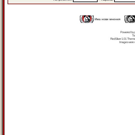
Има нови мнения
Powered by
Tr
RedSilver 1.01 Them
Images were