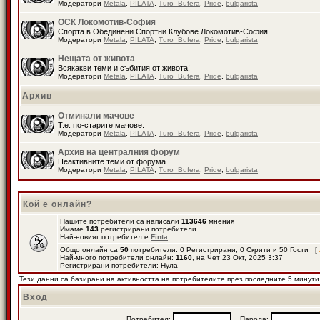
Модератори
Metala
,
PILATA
,
Turo_Bufera
,
Pride
,
bulgarista
ОСК Локомотив-София
Спорта в Обединени Спортни Клубове Локомотив-София
Модератори
Metala
,
PILATA
,
Turo_Bufera
,
Pride
,
bulgarista
Нещата от живота
Всякакви теми и събития от живота!
Модератори
Metala
,
PILATA
,
Turo_Bufera
,
Pride
,
bulgarista
Архив
Отминали мачове
Т.е. по-старите мачове.
Модератори
Metala
,
PILATA
,
Turo_Bufera
,
Pride
,
bulgarista
Архив на централния форум
Неактивните теми от форума
Модератори
Metala
,
PILATA
,
Turo_Bufera
,
Pride
,
bulgarista
Кой е онлайн?
Нашите потребители са написали
113646
мнения
Имаме
143
регистрирани потребители
Най-новият потребител е
Finta
Общо онлайн са
50
потребители: 0 Регистрирани, 0 Скрити и 50 Гости [
Най-много потребители онлайн:
1160
, на Чет 23 Окт, 2025 3:37
Регистрирани потребители: Нула
Тези данни са базирани на активността на потребителите през последните 5 минути
Вход
Потребител:
Парола: