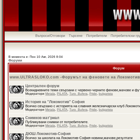
Въпроси/Отговори
Търсене
Потребители
Потребителски гр
В момента е: Пон 10 Авг, 2026 8:04
Форуми
Форум
www.ULTRASLOKO.com -Форумът на феновете на Локомоти
Централен форум
Всекидневните теми свързани с червено-черните фенове,мачове и ф
Модератори
Metala
,
PILATA
,
Turo_Bufera
,
Pride
,
bulgarista
История на "Локомотив" София
Всичко свързано с историята на славния железничарски клуб Локомот
Модератори
Metala
,
PILATA
,
Turo_Bufera
,
Pride
,
bulgarista
Снимков мат'риал
Публикувани снимки от потребителите.
Модератори
Metala
,
PILATA
,
Turo_Bufera
,
Pride
,
bulgarista
ДЮШ Локомотив-София
Всичко за школата на Локомотив-София-новини,мачове,резултати