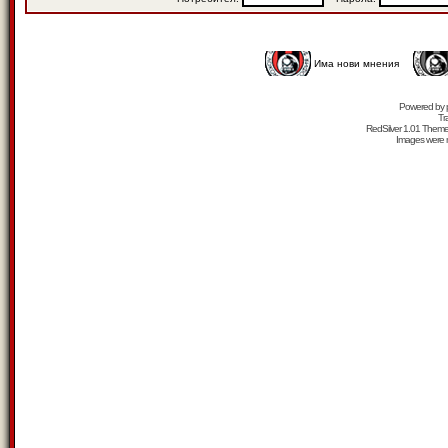
Има нови мнения
Powered by
Tr
RedSilver 1.01 Them
Images were