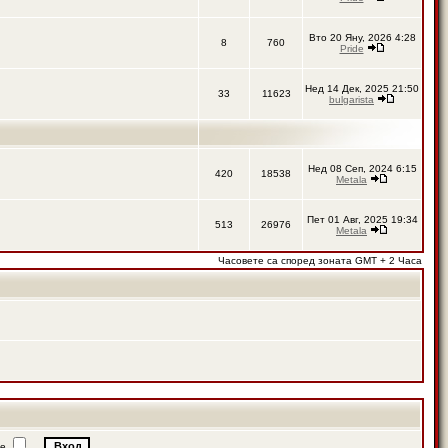
Вто 20 Яну, 2026 4:28
8
760
Pride
Нед 14 Дек, 2025 21:50
33
11623
bulgarista
Нед 08 Сеп, 2024 6:15
420
18538
Metala
Пет 01 Авг, 2025 19:34
513
26976
Metala
Часовете са според зоната GMT + 2 Часа
ие