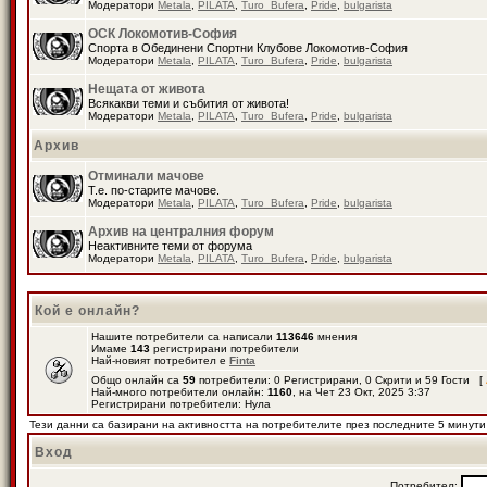
Модератори
Metala
,
PILATA
,
Turo_Bufera
,
Pride
,
bulgarista
ОСК Локомотив-София
Спорта в Обединени Спортни Клубове Локомотив-София
Модератори
Metala
,
PILATA
,
Turo_Bufera
,
Pride
,
bulgarista
Нещата от живота
Всякакви теми и събития от живота!
Модератори
Metala
,
PILATA
,
Turo_Bufera
,
Pride
,
bulgarista
Архив
Отминали мачове
Т.е. по-старите мачове.
Модератори
Metala
,
PILATA
,
Turo_Bufera
,
Pride
,
bulgarista
Архив на централния форум
Неактивните теми от форума
Модератори
Metala
,
PILATA
,
Turo_Bufera
,
Pride
,
bulgarista
Кой е онлайн?
Нашите потребители са написали
113646
мнения
Имаме
143
регистрирани потребители
Най-новият потребител е
Finta
Общо онлайн са
59
потребители: 0 Регистрирани, 0 Скрити и 59 Гости [
Най-много потребители онлайн:
1160
, на Чет 23 Окт, 2025 3:37
Регистрирани потребители: Нула
Тези данни са базирани на активността на потребителите през последните 5 минути
Вход
Потребител: