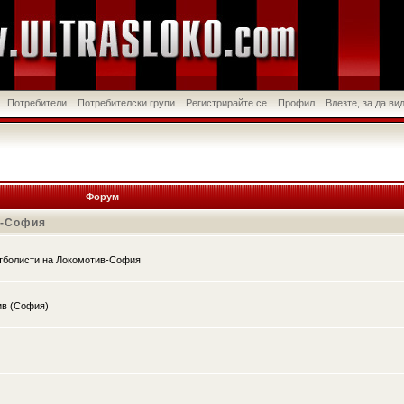
Потребители
Потребителски групи
Регистрирайте се
Профил
Влезте, за да в
Форум
в-София
утболисти на Локомотив-София
ив (София)