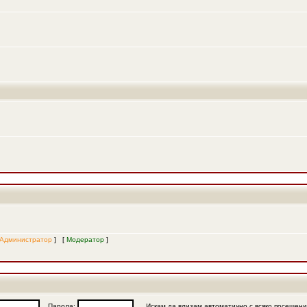
Администратор
] [
Модератор
]
Парола:
Искам да влизам автоматично с всяко посещен