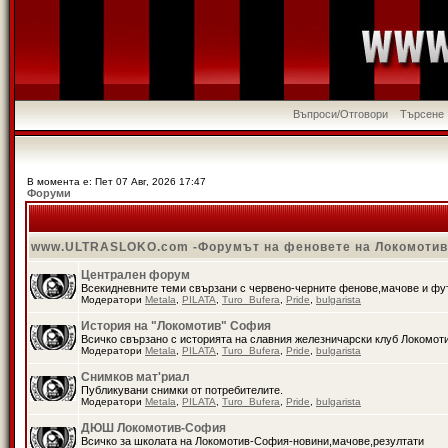
Въпроси/Отговори
Търсене
В момента е: Пет 07 Авг, 2026 17:47
Форуми
www.ULTRASLOKO.com -Форумът на феновете на Локомоти
Централен форум
Всекидневните теми свързани с червено-черните фенове,мачове и ф
Модератори
Metala
,
PILATA
,
Turo_Bufera
,
Pride
,
bulgarista
История на "Локомотив" София
Всичко свързано с историята на славния железничарски клуб Локомот
Модератори
Metala
,
PILATA
,
Turo_Bufera
,
Pride
,
bulgarista
Снимков мат'риал
Публикувани снимки от потребителите.
Модератори
Metala
,
PILATA
,
Turo_Bufera
,
Pride
,
bulgarista
ДЮШ Локомотив-София
Всичко за школата на Локомотив-София-новини,мачове,резултати