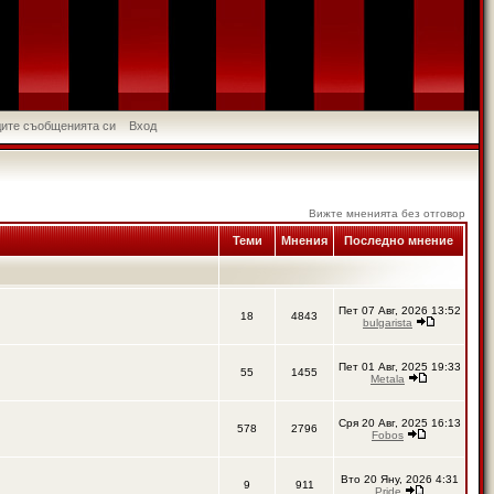
идите съобщенията си
Вход
Вижте мненията без отговор
Теми
Мнения
Последно мнение
Пет 07 Авг, 2026 13:52
18
4843
bulgarista
Пет 01 Авг, 2025 19:33
55
1455
Metala
Сря 20 Авг, 2025 16:13
578
2796
Fobos
Вто 20 Яну, 2026 4:31
9
911
Pride