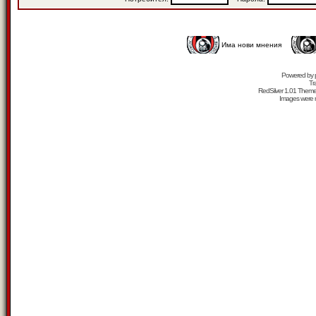
Има нови мнения
Powered by
Tr
RedSilver 1.01 Them
Images were