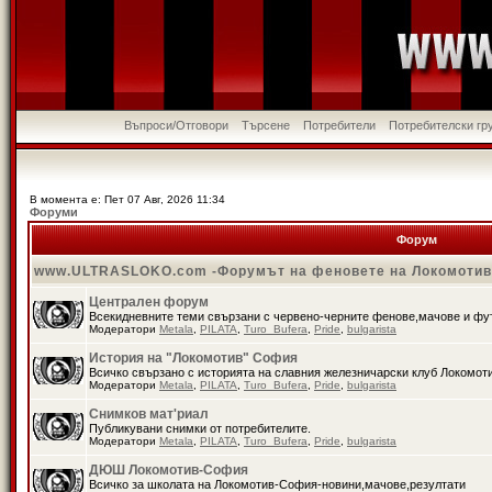
Въпроси/Отговори
Търсене
Потребители
Потребителски гр
В момента е: Пет 07 Авг, 2026 11:34
Форуми
Форум
www.ULTRASLOKO.com -Форумът на феновете на Локомоти
Централен форум
Всекидневните теми свързани с червено-черните фенове,мачове и ф
Модератори
Metala
,
PILATA
,
Turo_Bufera
,
Pride
,
bulgarista
История на "Локомотив" София
Всичко свързано с историята на славния железничарски клуб Локомот
Модератори
Metala
,
PILATA
,
Turo_Bufera
,
Pride
,
bulgarista
Снимков мат'риал
Публикувани снимки от потребителите.
Модератори
Metala
,
PILATA
,
Turo_Bufera
,
Pride
,
bulgarista
ДЮШ Локомотив-София
Всичко за школата на Локомотив-София-новини,мачове,резултати