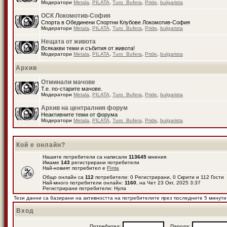
Модератори
Metala
,
PILATA
,
Turo_Bufera
,
Pride
,
bulgarista
ОСК Локомотив-София
Спорта в Обединени Спортни Клубове Локомотив-София
Модератори
Metala
,
PILATA
,
Turo_Bufera
,
Pride
,
bulgarista
Нещата от живота
Всякакви теми и събития от живота!
Модератори
Metala
,
PILATA
,
Turo_Bufera
,
Pride
,
bulgarista
Архив
Отминали мачове
Т.е. по-старите мачове.
Модератори
Metala
,
PILATA
,
Turo_Bufera
,
Pride
,
bulgarista
Архив на централния форум
Неактивните теми от форума
Модератори
Metala
,
PILATA
,
Turo_Bufera
,
Pride
,
bulgarista
Кой е онлайн?
Нашите потребители са написали
113645
мнения
Имаме
143
регистрирани потребители
Най-новият потребител е
Finta
Общо онлайн са
112
потребители: 0 Регистрирани, 0 Скрити и 112 Гости
Най-много потребители онлайн:
1160
, на Чет 23 Окт, 2025 3:37
Регистрирани потребители: Нула
Тези данни са базирани на активността на потребителите през последните 5 минути
Вход
Потребител:
Парола: