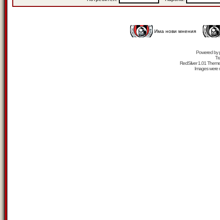
Има нови мнения
Powered by
Tr
RedSilver 1.01 Them
Images were