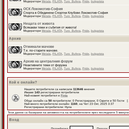
Модератори
Metala
,
PILATA
,
Turo_Bufera
,
Pride
,
bulgarista
ОСК Локомотив-София
Спорта в Обединени Спортни Клубове Локомотив-София
Модератори
Metala
,
PILATA
,
Turo_Bufera
,
Pride
,
bulgarista
Нещата от живота
Всякакви теми и събития от живота!
Модератори
Metala
,
PILATA
,
Turo_Bufera
,
Pride
,
bulgarista
Архив
Отминали мачове
Т.е. по-старите мачове.
Модератори
Metala
,
PILATA
,
Turo_Bufera
,
Pride
,
bulgarista
Архив на централния форум
Неактивните теми от форума
Модератори
Metala
,
PILATA
,
Turo_Bufera
,
Pride
,
bulgarista
Кой е онлайн?
Нашите потребители са написали
113646
мнения
Имаме
143
регистрирани потребители
Най-новият потребител е
Finta
Общо онлайн са
50
потребители: 0 Регистрирани, 0 Скрити и 50 Гости [
Най-много потребители онлайн:
1160
, на Чет 23 Окт, 2025 3:37
Регистрирани потребители: Нула
Тези данни са базирани на активността на потребителите през последните 5 минути
Вход
Потребител:
Парола: