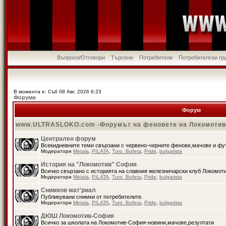
Въпроси/Отговори
Търсене
Потребители
Потребителски гр
В момента е: Съб 08 Авг, 2026 6:23
Форуми
Форум
www.ULTRASLOKO.com -Форумът на феновете на Локомоти
Централен форум
Всекидневните теми свързани с червено-черните фенове,мачове и ф
Модератори
Metala
,
PILATA
,
Turo_Bufera
,
Pride
,
bulgarista
История на "Локомотив" София
Всичко свързано с историята на славния железничарски клуб Локомот
Модератори
Metala
,
PILATA
,
Turo_Bufera
,
Pride
,
bulgarista
Снимков мат'риал
Публикувани снимки от потребителите.
Модератори
Metala
,
PILATA
,
Turo_Bufera
,
Pride
,
bulgarista
ДЮШ Локомотив-София
Всичко за школата на Локомотив-София-новини,мачове,резултати