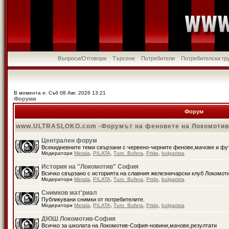
Въпроси/Отговори
Търсене
Потребители
Потребителски гр
В момента е: Съб 08 Авг, 2026 13:21
Форуми
Форум
www.ULTRASLOKO.com -Форумът на феновете на Локомоти
Централен форум
Всекидневните теми свързани с червено-черните фенове,мачове и ф
Модератори
Metala
,
PILATA
,
Turo_Bufera
,
Pride
,
bulgarista
История на "Локомотив" София
Всичко свързано с историята на славния железничарски клуб Локомот
Модератори
Metala
,
PILATA
,
Turo_Bufera
,
Pride
,
bulgarista
Снимков мат'риал
Публикувани снимки от потребителите.
Модератори
Metala
,
PILATA
,
Turo_Bufera
,
Pride
,
bulgarista
ДЮШ Локомотив-София
Всичко за школата на Локомотив-София-новини,мачове,резултати