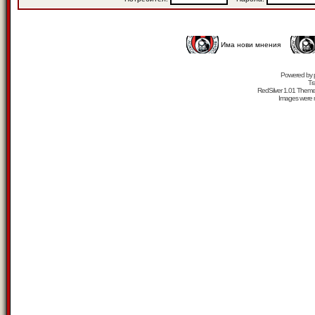
Има нови мнения
Powered by
Tr
RedSilver 1.01 Them
Images were