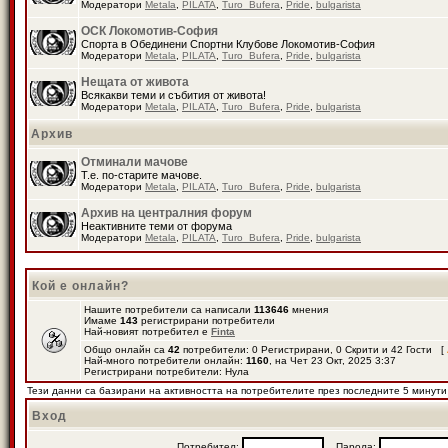
Модератори
Metala
,
PILATA
,
Turo_Bufera
,
Pride
,
bulgarista
ОСК Локомотив-София
Спорта в Обединени Спортни Клубове Локомотив-София
Модератори
Metala
,
PILATA
,
Turo_Bufera
,
Pride
,
bulgarista
Нещата от живота
Всякакви теми и събития от живота!
Модератори
Metala
,
PILATA
,
Turo_Bufera
,
Pride
,
bulgarista
Архив
Отминали мачове
Т.е. по-старите мачове.
Модератори
Metala
,
PILATA
,
Turo_Bufera
,
Pride
,
bulgarista
Архив на централния форум
Неактивните теми от форума
Модератори
Metala
,
PILATA
,
Turo_Bufera
,
Pride
,
bulgarista
Кой е онлайн?
Нашите потребители са написали
113646
мнения
Имаме
143
регистрирани потребители
Най-новият потребител е
Finta
Общо онлайн са
42
потребители: 0 Регистрирани, 0 Скрити и 42 Гости [
Най-много потребители онлайн:
1160
, на Чет 23 Окт, 2025 3:37
Регистрирани потребители: Нула
Тези данни са базирани на активността на потребителите през последните 5 минути
Вход
Потребител:
Парола: