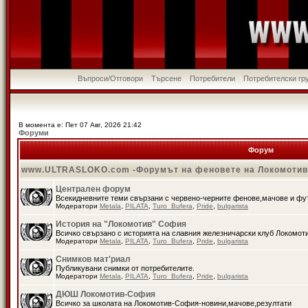
Въпроси/Отговори
Търсене
Потребители
Потребителски гр
В момента е: Пет 07 Авг, 2026 21:42
Форуми
Форум
www.ULTRASLOKO.com -Форумът на феновете на Локомоти
Централен форум
Всекидневните теми свързани с червено-черните фенове,мачове и ф
Модератори
Metala
,
PILATA
,
Turo_Bufera
,
Pride
,
bulgarista
История на "Локомотив" София
Всичко свързано с историята на славния железничарски клуб Локомот
Модератори
Metala
,
PILATA
,
Turo_Bufera
,
Pride
,
bulgarista
Снимков мат'риал
Публикувани снимки от потребителите.
Модератори
Metala
,
PILATA
,
Turo_Bufera
,
Pride
,
bulgarista
ДЮШ Локомотив-София
Всичко за школата на Локомотив-София-новини,мачове,резултати