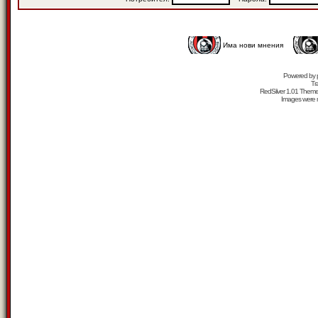
Има нови мнения
Powered by
Tr
RedSilver 1.01 Them
Images were