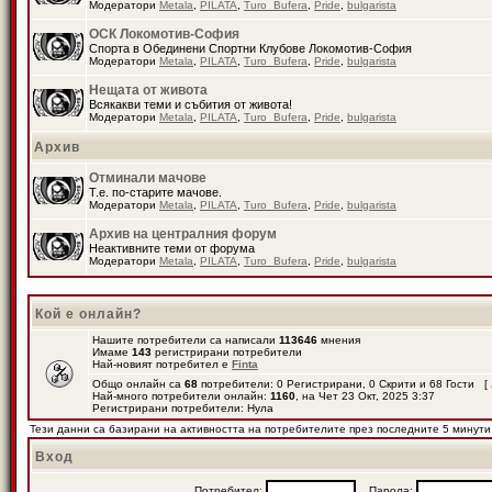
Модератори
Metala
,
PILATA
,
Turo_Bufera
,
Pride
,
bulgarista
ОСК Локомотив-София
Спорта в Обединени Спортни Клубове Локомотив-София
Модератори
Metala
,
PILATA
,
Turo_Bufera
,
Pride
,
bulgarista
Нещата от живота
Всякакви теми и събития от живота!
Модератори
Metala
,
PILATA
,
Turo_Bufera
,
Pride
,
bulgarista
Архив
Отминали мачове
Т.е. по-старите мачове.
Модератори
Metala
,
PILATA
,
Turo_Bufera
,
Pride
,
bulgarista
Архив на централния форум
Неактивните теми от форума
Модератори
Metala
,
PILATA
,
Turo_Bufera
,
Pride
,
bulgarista
Кой е онлайн?
Нашите потребители са написали
113646
мнения
Имаме
143
регистрирани потребители
Най-новият потребител е
Finta
Общо онлайн са
68
потребители: 0 Регистрирани, 0 Скрити и 68 Гости [
Най-много потребители онлайн:
1160
, на Чет 23 Окт, 2025 3:37
Регистрирани потребители: Нула
Тези данни са базирани на активността на потребителите през последните 5 минути
Вход
Потребител:
Парола: