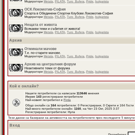
Модератори
Metala
,
PILATA
,
Turo_Bufera
,
Pride
,
bulgarista
ОСК Локомотив-София
Спорта в Обединени Спортни Клубове Локомотив-София
Модератори
Metala
,
PILATA
,
Turo_Bufera
,
Pride
,
bulgarista
Нещата от живота
Всякакви теми и събития от живота!
Модератори
Metala
,
PILATA
,
Turo_Bufera
,
Pride
,
bulgarista
Архив
Отминали мачове
Т.е. по-старите мачове.
Модератори
Metala
,
PILATA
,
Turo_Bufera
,
Pride
,
bulgarista
Архив на централния форум
Неактивните теми от форума
Модератори
Metala
,
PILATA
,
Turo_Bufera
,
Pride
,
bulgarista
Кой е онлайн?
Нашите потребители са написали
113646
мнения
Имаме
143
регистрирани потребители
Най-новият потребител е
Finta
Общо онлайн са
164
потребители: 0 Регистрирани, 0 Скрити и 164 Гост
Най-много потребители онлайн:
1160
, на Чет 23 Окт, 2025 3:37
Регистрирани потребители: Нула
Тези данни са базирани на активността на потребителите през последните 5 минути
Вход
Потребител: