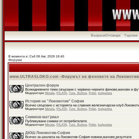
Въпроси/Отговори
Търсене
В момента е: Съб 08 Авг, 2026 16:40
Форуми
www.ULTRASLOKO.com -Форумът на феновете на Локомоти
Централен форум
Всекидневните теми свързани с червено-черните фенове,мачове и ф
Модератори
Metala
,
PILATA
,
Turo_Bufera
,
Pride
,
bulgarista
История на "Локомотив" София
Всичко свързано с историята на славния железничарски клуб Локомот
Модератори
Metala
,
PILATA
,
Turo_Bufera
,
Pride
,
bulgarista
Снимков мат'риал
Публикувани снимки от потребителите.
Модератори
Metala
,
PILATA
,
Turo_Bufera
,
Pride
,
bulgarista
ДЮШ Локомотив-София
Всичко за школата на Локомотив-София-новини,мачове,резултати