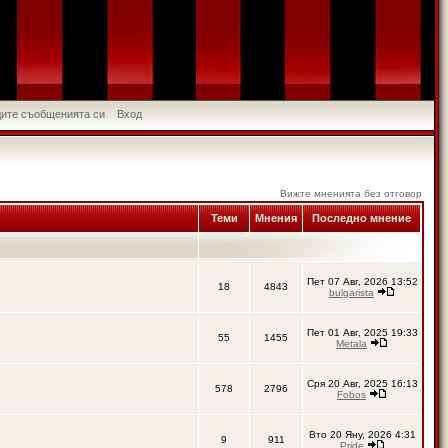
идите съобщенията си
Вход
Вижте мненията без отговор
Теми
Мнения
Последно мнение
Пет 07 Авг, 2026 13:52
18
4843
bulgarista
Пет 01 Авг, 2025 19:33
55
1455
Metala
Сря 20 Авг, 2025 16:13
578
2796
Fobos
Вто 20 Яну, 2026 4:31
9
911
Pride