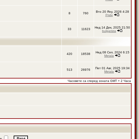
Вто 20 Яну, 2026 4:28
8
760
Pride
Нед 14 Дек, 2025 21:50
33
11623
bulgarista
Нед 08 Сеп, 2024 6:15
420
18538
Metala
Пет 01 Авг, 2025 19:34
513
26976
Metala
Часовете са според зоната GMT + 2 Часа
ие