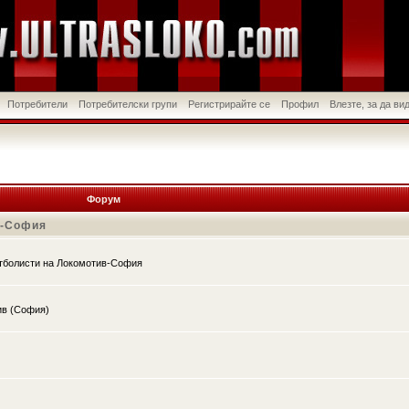
Потребители
Потребителски групи
Регистрирайте се
Профил
Влезте, за да в
Форум
в-София
утболисти на Локомотив-София
ив (София)