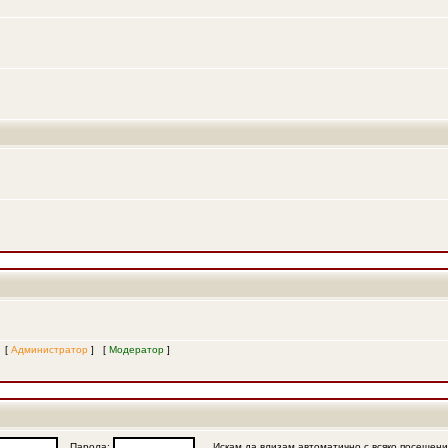
и [
Администратор
] [
Модератор
]
Парола:
Искам да влизам автоматично с всяко посещен