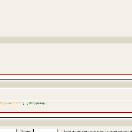
Администратор
] [
Модератор
]
Парола:
Искам да влизам автоматично с всяко посещен