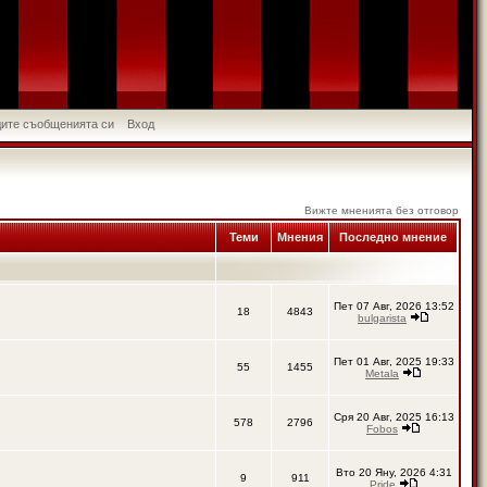
идите съобщенията си
Вход
Вижте мненията без отговор
Теми
Мнения
Последно мнение
Пет 07 Авг, 2026 13:52
18
4843
bulgarista
Пет 01 Авг, 2025 19:33
55
1455
Metala
Сря 20 Авг, 2025 16:13
578
2796
Fobos
Вто 20 Яну, 2026 4:31
9
911
Pride