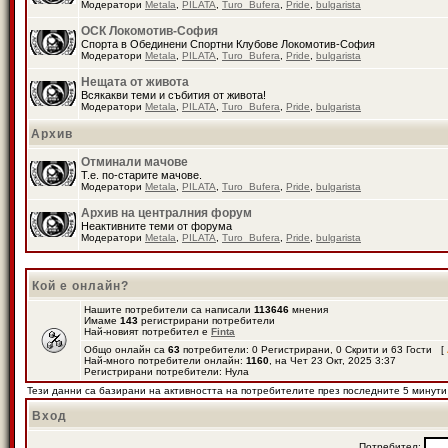
Модератори
Metala
,
PILATA
,
Turo_Bufera
,
Pride
,
bulgarista
ОСК Локомотив-София
Спорта в Обединени Спортни Клубове Локомотив-София
Модератори
Metala
,
PILATA
,
Turo_Bufera
,
Pride
,
bulgarista
Нещата от живота
Всякакви теми и събития от живота!
Модератори
Metala
,
PILATA
,
Turo_Bufera
,
Pride
,
bulgarista
Архив
Отминали мачове
Т.е. по-старите мачове.
Модератори
Metala
,
PILATA
,
Turo_Bufera
,
Pride
,
bulgarista
Архив на централния форум
Неактивните теми от форума
Модератори
Metala
,
PILATA
,
Turo_Bufera
,
Pride
,
bulgarista
Кой е онлайн?
Нашите потребители са написали
113646
мнения
Имаме
143
регистрирани потребители
Най-новият потребител е
Finta
Общо онлайн са
63
потребители: 0 Регистрирани, 0 Скрити и 63 Гости [
Най-много потребители онлайн:
1160
, на Чет 23 Окт, 2025 3:37
Регистрирани потребители: Нула
Тези данни са базирани на активността на потребителите през последните 5 минути
Вход
Потребител: