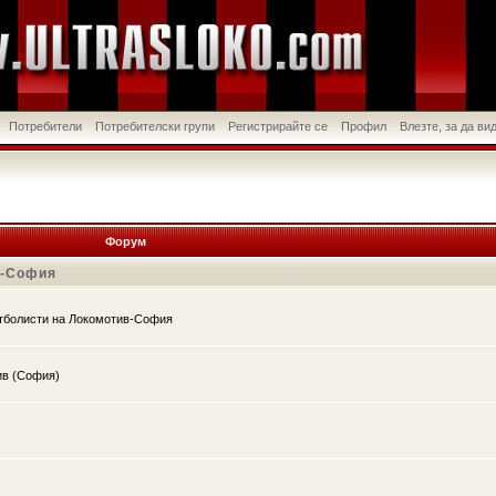
Потребители
Потребителски групи
Регистрирайте се
Профил
Влезте, за да в
Форум
в-София
утболисти на Локомотив-София
ив (София)