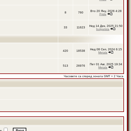
Вто 20 Яну, 2026 4:28
8
760
Pride
Нед 14 Дек, 2025 21:50
33
11623
bulgarista
Нед 08 Сеп, 2024 6:15
420
18538
Metala
Пет 01 Авг, 2025 19:34
513
26976
Metala
Часовете са според зоната GMT + 2 Часа
ие