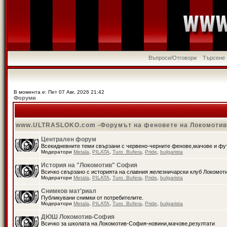
Въпроси/Отговори
Търсене
В момента е: Пет 07 Авг, 2026 21:42
Форуми
www.ULTRASLOKO.com -Форумът на феновете на Локомоти
Централен форум
Всекидневните теми свързани с червено-черните фенове,мачове и ф
Модератори
Metala
,
PILATA
,
Turo_Bufera
,
Pride
,
bulgarista
История на "Локомотив" София
Всичко свързано с историята на славния железничарски клуб Локомот
Модератори
Metala
,
PILATA
,
Turo_Bufera
,
Pride
,
bulgarista
Снимков мат'риал
Публикувани снимки от потребителите.
Модератори
Metala
,
PILATA
,
Turo_Bufera
,
Pride
,
bulgarista
ДЮШ Локомотив-София
Всичко за школата на Локомотив-София-новини,мачове,резултати