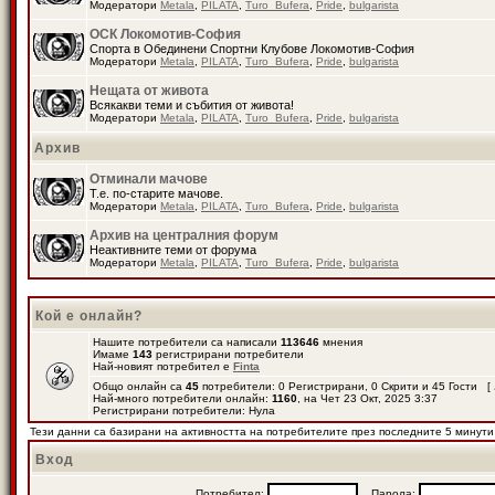
Модератори
Metala
,
PILATA
,
Turo_Bufera
,
Pride
,
bulgarista
ОСК Локомотив-София
Спорта в Обединени Спортни Клубове Локомотив-София
Модератори
Metala
,
PILATA
,
Turo_Bufera
,
Pride
,
bulgarista
Нещата от живота
Всякакви теми и събития от живота!
Модератори
Metala
,
PILATA
,
Turo_Bufera
,
Pride
,
bulgarista
Архив
Отминали мачове
Т.е. по-старите мачове.
Модератори
Metala
,
PILATA
,
Turo_Bufera
,
Pride
,
bulgarista
Архив на централния форум
Неактивните теми от форума
Модератори
Metala
,
PILATA
,
Turo_Bufera
,
Pride
,
bulgarista
Кой е онлайн?
Нашите потребители са написали
113646
мнения
Имаме
143
регистрирани потребители
Най-новият потребител е
Finta
Общо онлайн са
45
потребители: 0 Регистрирани, 0 Скрити и 45 Гости [
Най-много потребители онлайн:
1160
, на Чет 23 Окт, 2025 3:37
Регистрирани потребители: Нула
Тези данни са базирани на активността на потребителите през последните 5 минути
Вход
Потребител:
Парола: