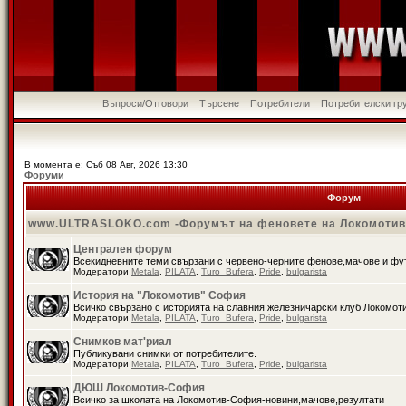
Въпроси/Отговори
Търсене
Потребители
Потребителски гр
В момента е: Съб 08 Авг, 2026 13:30
Форуми
Форум
www.ULTRASLOKO.com -Форумът на феновете на Локомоти
Централен форум
Всекидневните теми свързани с червено-черните фенове,мачове и ф
Модератори
Metala
,
PILATA
,
Turo_Bufera
,
Pride
,
bulgarista
История на "Локомотив" София
Всичко свързано с историята на славния железничарски клуб Локомот
Модератори
Metala
,
PILATA
,
Turo_Bufera
,
Pride
,
bulgarista
Снимков мат'риал
Публикувани снимки от потребителите.
Модератори
Metala
,
PILATA
,
Turo_Bufera
,
Pride
,
bulgarista
ДЮШ Локомотив-София
Всичко за школата на Локомотив-София-новини,мачове,резултати