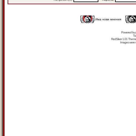
Има нови мнения
Powered by
Tr
RedSilver 1.01 Them
Images were