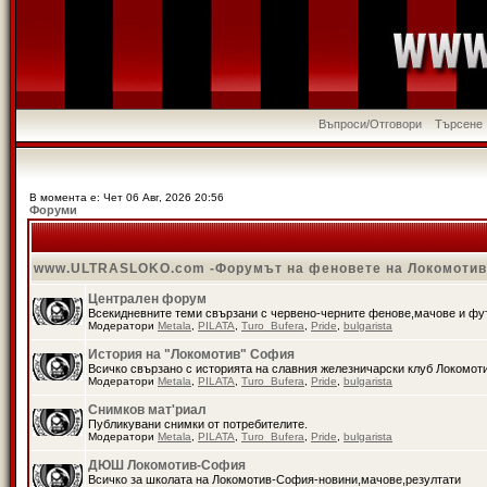
Въпроси/Отговори
Търсене
В момента е: Чет 06 Авг, 2026 20:56
Форуми
www.ULTRASLOKO.com -Форумът на феновете на Локомоти
Централен форум
Всекидневните теми свързани с червено-черните фенове,мачове и ф
Модератори
Metala
,
PILATA
,
Turo_Bufera
,
Pride
,
bulgarista
История на "Локомотив" София
Всичко свързано с историята на славния железничарски клуб Локомот
Модератори
Metala
,
PILATA
,
Turo_Bufera
,
Pride
,
bulgarista
Снимков мат'риал
Публикувани снимки от потребителите.
Модератори
Metala
,
PILATA
,
Turo_Bufera
,
Pride
,
bulgarista
ДЮШ Локомотив-София
Всичко за школата на Локомотив-София-новини,мачове,резултати