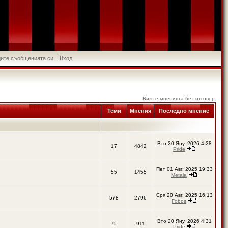
идите съобщенията си
Вход
Вижте мненията без отговор
Теми
Мнения
Последно мнение
Вто 20 Яну, 2026 4:28
17
4842
Pride
Пет 01 Авг, 2025 19:33
55
1455
Metala
Сря 20 Авг, 2025 16:13
578
2796
Fobos
Вто 20 Яну, 2026 4:31
9
911
Pride