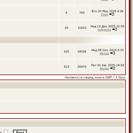
Вто 20 Яну, 2026 4:28
8
760
Pride
Нед 14 Дек, 2025 21:50
33
11623
bulgarista
Нед 08 Сеп, 2024 6:15
420
18538
Metala
Пет 01 Авг, 2025 19:34
513
26976
Metala
Часовете са според зоната GMT + 2 Часа
ие