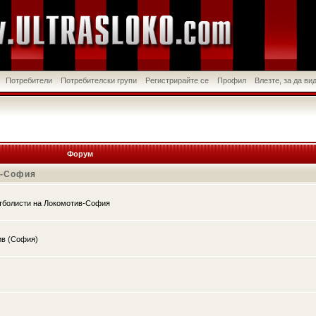
Потребители
Потребителски групи
Регистрирайте се
Профил
Влезте, за да в
Форум
в-София
утболисти на Локомотив-София
ив (София)