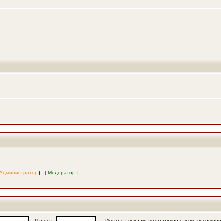
Администратор
] [
Модератор
]
Парола:
Искам да влизам автоматично с всяко посещен