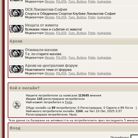
Модератори
Metala
,
PILATA
,
Turo_Bufera
,
Pride
,
bulgarista
ОСК Локомотив-София
Спорта в Обединени Спортни Клубове Локомотив-София
Модератори
Metala
,
PILATA
,
Turo_Bufera
,
Pride
,
bulgarista
Нещата от живота
Всякакви теми и събития от живота!
Модератори
Metala
,
PILATA
,
Turo_Bufera
,
Pride
,
bulgarista
Архив
Отминали мачове
Т.е. по-старите мачове.
Модератори
Metala
,
PILATA
,
Turo_Bufera
,
Pride
,
bulgarista
Архив на централния форум
Неактивните теми от форума
Модератори
Metala
,
PILATA
,
Turo_Bufera
,
Pride
,
bulgarista
Кой е онлайн?
Нашите потребители са написали
113645
мнения
Имаме
143
регистрирани потребители
Най-новият потребител е
Finta
Общо онлайн са
89
потребители: 0 Регистрирани, 0 Скрити и 89 Гости [
Най-много потребители онлайн:
1160
, на Чет 23 Окт, 2025 3:37
Регистрирани потребители: Нула
Тези данни са базирани на активността на потребителите през последните 5 минути
Вход
Потребител: