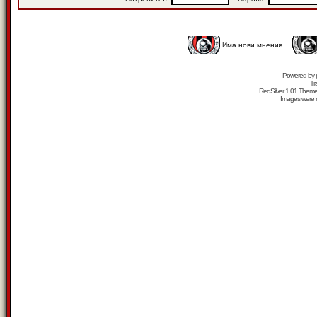
Има нови мнения
Powered by
Tr
RedSilver 1.01 Them
Images were