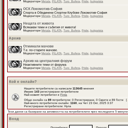
Модератори
Metala
,
PILATA
,
Turo_Bufera
,
Pride
,
bulgarista
ОСК Локомотив-София
Спорта в Обединени Спортни Клубове Локомотив-София
Модератори
Metala
,
PILATA
,
Turo_Bufera
,
Pride
,
bulgarista
Нещата от живота
Всякакви теми и събития от живота!
Модератори
Metala
,
PILATA
,
Turo_Bufera
,
Pride
,
bulgarista
Архив
Отминали мачове
Т.е. по-старите мачове.
Модератори
Metala
,
PILATA
,
Turo_Bufera
,
Pride
,
bulgarista
Архив на централния форум
Неактивните теми от форума
Модератори
Metala
,
PILATA
,
Turo_Bufera
,
Pride
,
bulgarista
Кой е онлайн?
Нашите потребители са написали
113645
мнения
Имаме
143
регистрирани потребители
Най-новият потребител е
Finta
Общо онлайн са
89
потребители: 0 Регистрирани, 0 Скрити и 89 Гости [
Най-много потребители онлайн:
1160
, на Чет 23 Окт, 2025 3:37
Регистрирани потребители: Нула
Тези данни са базирани на активността на потребителите през последните 5 минути
Вход
Потребител:
Парола: