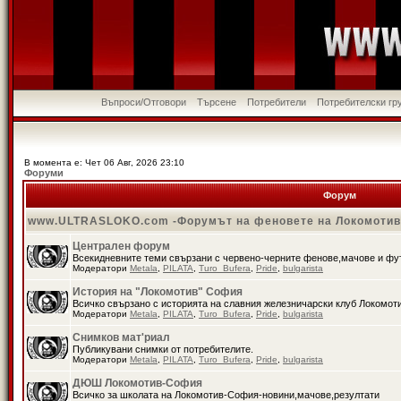
Въпроси/Отговори
Търсене
Потребители
Потребителски гр
В момента е: Чет 06 Авг, 2026 23:10
Форуми
Форум
www.ULTRASLOKO.com -Форумът на феновете на Локомоти
Централен форум
Всекидневните теми свързани с червено-черните фенове,мачове и ф
Модератори
Metala
,
PILATA
,
Turo_Bufera
,
Pride
,
bulgarista
История на "Локомотив" София
Всичко свързано с историята на славния железничарски клуб Локомот
Модератори
Metala
,
PILATA
,
Turo_Bufera
,
Pride
,
bulgarista
Снимков мат'риал
Публикувани снимки от потребителите.
Модератори
Metala
,
PILATA
,
Turo_Bufera
,
Pride
,
bulgarista
ДЮШ Локомотив-София
Всичко за школата на Локомотив-София-новини,мачове,резултати