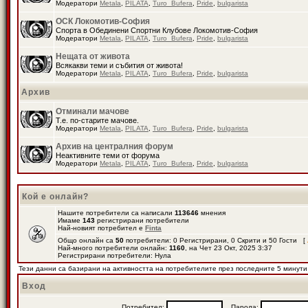
Модератори
Metala
,
PILATA
,
Turo_Bufera
,
Pride
,
bulgarista
ОСК Локомотив-София
Спорта в Обединени Спортни Клубове Локомотив-София
Модератори
Metala
,
PILATA
,
Turo_Bufera
,
Pride
,
bulgarista
Нещата от живота
Всякакви теми и събития от живота!
Модератори
Metala
,
PILATA
,
Turo_Bufera
,
Pride
,
bulgarista
Архив
Отминали мачове
Т.е. по-старите мачове.
Модератори
Metala
,
PILATA
,
Turo_Bufera
,
Pride
,
bulgarista
Архив на централния форум
Неактивните теми от форума
Модератори
Metala
,
PILATA
,
Turo_Bufera
,
Pride
,
bulgarista
Кой е онлайн?
Нашите потребители са написали
113646
мнения
Имаме
143
регистрирани потребители
Най-новият потребител е
Finta
Общо онлайн са
50
потребители: 0 Регистрирани, 0 Скрити и 50 Гости [
Най-много потребители онлайн:
1160
, на Чет 23 Окт, 2025 3:37
Регистрирани потребители: Нула
Тези данни са базирани на активността на потребителите през последните 5 минути
Вход
Потребител:
Парола: