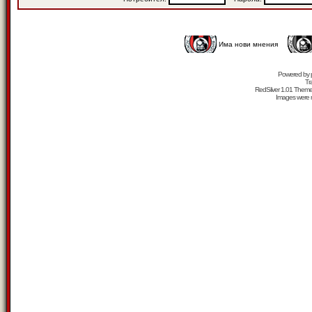
Има нови мнения
Powered by
Tr
RedSilver 1.01 Them
Images were