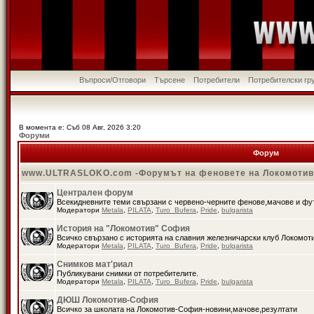
Въпроси/Отговори
Търсене
Потребители
Потребителски гр
В момента е: Съб 08 Авг, 2026 3:20
Форуми
Форум
www.ULTRASLOKO.com -Форумът на феновете на Локомоти
Централен форум
Всекидневните теми свързани с червено-черните фенове,мачове и ф
Модератори
Metala
,
PILATA
,
Turo_Bufera
,
Pride
,
bulgarista
История на "Локомотив" София
Всичко свързано с историята на славния железничарски клуб Локомот
Модератори
Metala
,
PILATA
,
Turo_Bufera
,
Pride
,
bulgarista
Снимков мат'риал
Публикувани снимки от потребителите.
Модератори
Metala
,
PILATA
,
Turo_Bufera
,
Pride
,
bulgarista
ДЮШ Локомотив-София
Всичко за школата на Локомотив-София-новини,мачове,резултати