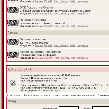
Модератори
Metala
,
PILATA
,
Turo_Bufera
,
Pride
,
bulgarista
ОСК Локомотив-София
Спорта в Обединени Спортни Клубове Локомотив-София
Модератори
Metala
,
PILATA
,
Turo_Bufera
,
Pride
,
bulgarista
Нещата от живота
Всякакви теми и събития от живота!
Модератори
Metala
,
PILATA
,
Turo_Bufera
,
Pride
,
bulgarista
Архив
Отминали мачове
Т.е. по-старите мачове.
Модератори
Metala
,
PILATA
,
Turo_Bufera
,
Pride
,
bulgarista
Архив на централния форум
Неактивните теми от форума
Модератори
Metala
,
PILATA
,
Turo_Bufera
,
Pride
,
bulgarista
Кой е онлайн?
Нашите потребители са написали
113646
мнения
Имаме
143
регистрирани потребители
Най-новият потребител е
Finta
Общо онлайн са
58
потребители: 0 Регистрирани, 0 Скрити и 58 Гости [
Най-много потребители онлайн:
1160
, на Чет 23 Окт, 2025 3:37
Регистрирани потребители: Нула
Тези данни са базирани на активността на потребителите през последните 5 минути
Вход
Потребител:
Парола: