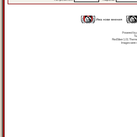
Има нови мнения
Powered by
Tr
RedSilver 1.01 Them
Images were