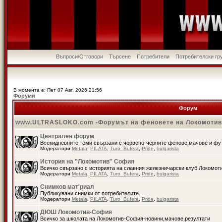
Въпроси/Отговори
Търсене
Потребители
Потребителски гр
В момента е: Пет 07 Авг, 2026 21:56
Форуми
Форум
www.ULTRASLOKO.com -Форумът на феновете на Локомоти
Централен форум
Всекидневните теми свързани с червено-черните фенове,мачове и ф
Модератори
Metala
,
PILATA
,
Turo_Bufera
,
Pride
,
bulgarista
История на "Локомотив" София
Всичко свързано с историята на славния железничарски клуб Локомот
Модератори
Metala
,
PILATA
,
Turo_Bufera
,
Pride
,
bulgarista
Снимков мат'риал
Публикувани снимки от потребителите.
Модератори
Metala
,
PILATA
,
Turo_Bufera
,
Pride
,
bulgarista
ДЮШ Локомотив-София
Всичко за школата на Локомотив-София-новини,мачове,резултати