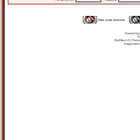
Има нови мнения
Powered by
Tr
RedSilver 1.01 Them
Images were