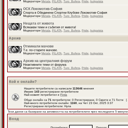
Модератори
Metala
,
PILATA
,
Turo_Bufera
,
Pride
,
bulgarista
ОСК Локомотив-София
Спорта в Обединени Спортни Клубове Локомотив-София
Модератори
Metala
,
PILATA
,
Turo_Bufera
,
Pride
,
bulgarista
Нещата от живота
Всякакви теми и събития от живота!
Модератори
Metala
,
PILATA
,
Turo_Bufera
,
Pride
,
bulgarista
Архив
Отминали мачове
Т.е. по-старите мачове.
Модератори
Metala
,
PILATA
,
Turo_Bufera
,
Pride
,
bulgarista
Архив на централния форум
Неактивните теми от форума
Модератори
Metala
,
PILATA
,
Turo_Bufera
,
Pride
,
bulgarista
Кой е онлайн?
Нашите потребители са написали
113646
мнения
Имаме
143
регистрирани потребители
Най-новият потребител е
Finta
Общо онлайн са
71
потребители: 0 Регистрирани, 0 Скрити и 71 Гости [
Най-много потребители онлайн:
1160
, на Чет 23 Окт, 2025 3:37
Регистрирани потребители: Нула
Тези данни са базирани на активността на потребителите през последните 5 минути
Вход
Потребител:
Парола: