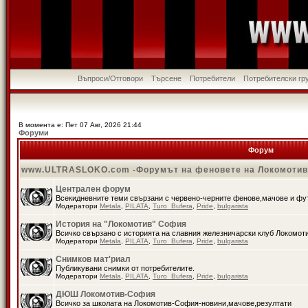
Въпроси/Отговори
Търсене
Потребители
Потребителски гр
В момента е: Пет 07 Авг, 2026 21:44
Форуми
Форум
www.ULTRASLOKO.com -Форумът на феновете на Локомоти
Централен форум
Всекидневните теми свързани с червено-черните фенове,мачове и ф
Модератори
Metala
,
PILATA
,
Turo_Bufera
,
Pride
,
bulgarista
История на "Локомотив" София
Всичко свързано с историята на славния железничарски клуб Локомот
Модератори
Metala
,
PILATA
,
Turo_Bufera
,
Pride
,
bulgarista
Снимков мат'риал
Публикувани снимки от потребителите.
Модератори
Metala
,
PILATA
,
Turo_Bufera
,
Pride
,
bulgarista
ДЮШ Локомотив-София
Всичко за школата на Локомотив-София-новини,мачове,резултати