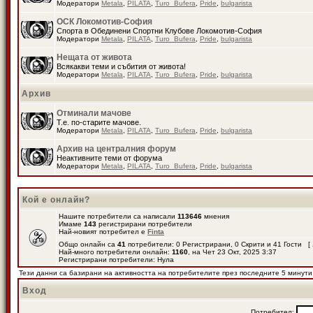
Модератори
Metala
,
PILATA
,
Turo_Bufera
,
Pride
,
bulgarista
ОСК Локомотив-София
Спорта в Обединени Спортни Клубове Локомотив-София
Модератори
Metala
,
PILATA
,
Turo_Bufera
,
Pride
,
bulgarista
Нещата от живота
Всякакви теми и събития от живота!
Модератори
Metala
,
PILATA
,
Turo_Bufera
,
Pride
,
bulgarista
Архив
Отминали мачове
Т.е. по-старите мачове.
Модератори
Metala
,
PILATA
,
Turo_Bufera
,
Pride
,
bulgarista
Архив на централния форум
Неактивните теми от форума
Модератори
Metala
,
PILATA
,
Turo_Bufera
,
Pride
,
bulgarista
Кой е онлайн?
Нашите потребители са написали
113646
мнения
Имаме
143
регистрирани потребители
Най-новият потребител е
Finta
Общо онлайн са
41
потребители: 0 Регистрирани, 0 Скрити и 41 Гости [
Най-много потребители онлайн:
1160
, на Чет 23 Окт, 2025 3:37
Регистрирани потребители: Нула
Тези данни са базирани на активността на потребителите през последните 5 минути
Вход
Потребител: