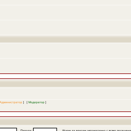
Администратор
] [
Модератор
]
Парола:
Искам да влизам автоматично с всяко посещен