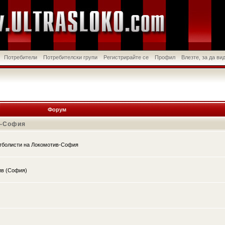
Потребители
Потребителски групи
Регистрирайте се
Профил
Влезте, за да в
Форум
в-София
утболисти на Локомотив-София
ив (София)