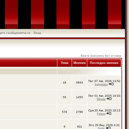
идите съобщенията си
Вход
Вижте мненията без отговор
Теми
Мнения
Последно мнение
Пет 07 Авг, 2026 13:52
18
4843
bulgarista
Пет 01 Авг, 2025 19:33
55
1455
Metala
Сря 20 Авг, 2025 16:13
578
2796
Fobos
Вто 20 Яну, 2026 4:31
9
911
Pride