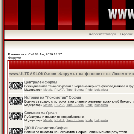
Въпроси/Отговори
Търсене
В момента е: Съб 08 Авг, 2026 14:57
Форуми
www.ULTRASLOKO.com -Форумът на феновете на Локомоти
Централен форум
Всекидневните теми свързани с червено-черните фенове,мачове и ф
Модератори
Metala
,
PILATA
,
Turo_Bufera
,
Pride
,
bulgarista
История на "Локомотив" София
Всичко свързано с историята на славния железничарски клуб Локомот
Модератори
Metala
,
PILATA
,
Turo_Bufera
,
Pride
,
bulgarista
Снимков мат'риал
Публикувани снимки от потребителите.
Модератори
Metala
,
PILATA
,
Turo_Bufera
,
Pride
,
bulgarista
ДЮШ Локомотив-София
Всичко за школата на Локомотив-София-новини,мачове,резултати