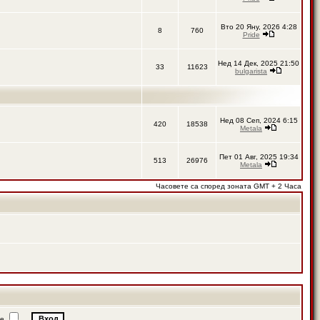
Вто 20 Яну, 2026 4:28
8
760
Pride
Нед 14 Дек, 2025 21:50
33
11623
bulgarista
Нед 08 Сеп, 2024 6:15
420
18538
Metala
Пет 01 Авг, 2025 19:34
513
26976
Metala
Часовете са според зоната GMT + 2 Часа
ие