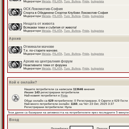
Модератори
Metala
,
PILATA
,
Turo_Bufera
,
Pride
,
bulgarista
ОСК Локомотив-София
Спорта в Обединени Спортни Клубове Локомотив-София
Модератори
Metala
,
PILATA
,
Turo_Bufera
,
Pride
,
bulgarista
Нещата от живота
Всякакви теми и събития от живота!
Модератори
Metala
,
PILATA
,
Turo_Bufera
,
Pride
,
bulgarista
Архив
Отминали мачове
Т.е. по-старите мачове.
Модератори
Metala
,
PILATA
,
Turo_Bufera
,
Pride
,
bulgarista
Архив на централния форум
Неактивните теми от форума
Модератори
Metala
,
PILATA
,
Turo_Bufera
,
Pride
,
bulgarista
Кой е онлайн?
Нашите потребители са написали
113646
мнения
Имаме
143
регистрирани потребители
Най-новият потребител е
Finta
Общо онлайн са
629
потребители: 0 Регистрирани, 0 Скрити и 629 Гост
Най-много потребители онлайн:
1160
, на Чет 23 Окт, 2025 3:37
Регистрирани потребители: Нула
Тези данни са базирани на активността на потребителите през последните 5 минути
Вход
Потребител:
Парола: