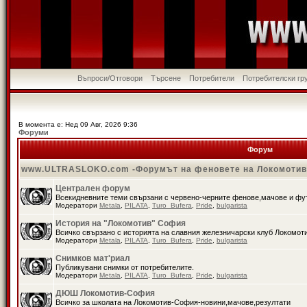
Въпроси/Отговори
Търсене
Потребители
Потребителски гр
В момента е: Нед 09 Авг, 2026 9:36
Форуми
Форум
www.ULTRASLOKO.com -Форумът на феновете на Локомоти
Централен форум
Всекидневните теми свързани с червено-черните фенове,мачове и ф
Модератори
Metala
,
PILATA
,
Turo_Bufera
,
Pride
,
bulgarista
История на "Локомотив" София
Всичко свързано с историята на славния железничарски клуб Локомот
Модератори
Metala
,
PILATA
,
Turo_Bufera
,
Pride
,
bulgarista
Снимков мат'риал
Публикувани снимки от потребителите.
Модератори
Metala
,
PILATA
,
Turo_Bufera
,
Pride
,
bulgarista
ДЮШ Локомотив-София
Всичко за школата на Локомотив-София-новини,мачове,резултати