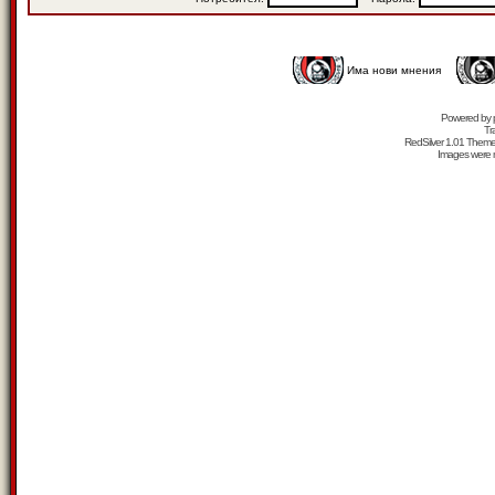
Има нови мнения
Powered by
Tr
RedSilver 1.01 Them
Images were