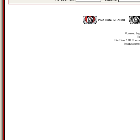
Има нови мнения
Powered by
Tr
RedSilver 1.01 Them
Images were