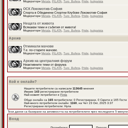
Модератори
Metala
,
PILATA
,
Turo_Bufera
,
Pride
,
bulgarista
ОСК Локомотив-София
Спорта в Обединени Спортни Клубове Локомотив-София
Модератори
Metala
,
PILATA
,
Turo_Bufera
,
Pride
,
bulgarista
Нещата от живота
Всякакви теми и събития от живота!
Модератори
Metala
,
PILATA
,
Turo_Bufera
,
Pride
,
bulgarista
Архив
Отминали мачове
Т.е. по-старите мачове.
Модератори
Metala
,
PILATA
,
Turo_Bufera
,
Pride
,
bulgarista
Архив на централния форум
Неактивните теми от форума
Модератори
Metala
,
PILATA
,
Turo_Bufera
,
Pride
,
bulgarista
Кой е онлайн?
Нашите потребители са написали
113645
мнения
Имаме
143
регистрирани потребители
Най-новият потребител е
Finta
Общо онлайн са
165
потребители: 0 Регистрирани, 0 Скрити и 165 Гост
Най-много потребители онлайн:
1160
, на Чет 23 Окт, 2025 3:37
Регистрирани потребители: Нула
Тези данни са базирани на активността на потребителите през последните 5 минути
Вход
Потребител:
Парола: