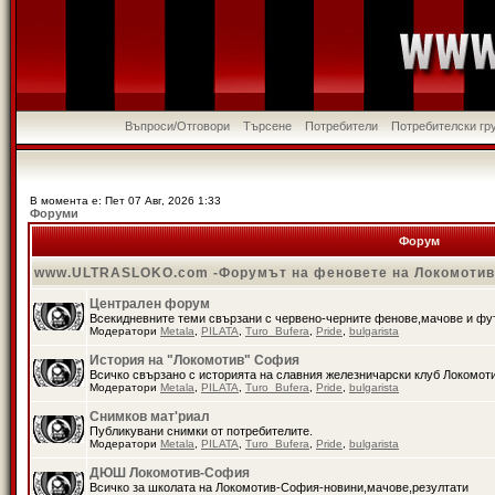
Въпроси/Отговори
Търсене
Потребители
Потребителски гр
В момента е: Пет 07 Авг, 2026 1:33
Форуми
Форум
www.ULTRASLOKO.com -Форумът на феновете на Локомоти
Централен форум
Всекидневните теми свързани с червено-черните фенове,мачове и ф
Модератори
Metala
,
PILATA
,
Turo_Bufera
,
Pride
,
bulgarista
История на "Локомотив" София
Всичко свързано с историята на славния железничарски клуб Локомот
Модератори
Metala
,
PILATA
,
Turo_Bufera
,
Pride
,
bulgarista
Снимков мат'риал
Публикувани снимки от потребителите.
Модератори
Metala
,
PILATA
,
Turo_Bufera
,
Pride
,
bulgarista
ДЮШ Локомотив-София
Всичко за школата на Локомотив-София-новини,мачове,резултати