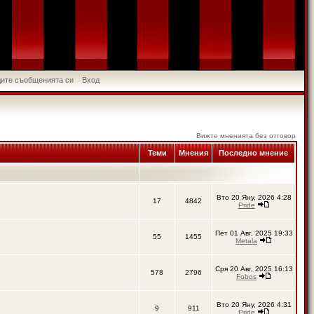
идите съобщенията си
Вход
Вижте мненията без отговор
Теми
Мнения
Последно мнение
Вто 20 Яну, 2026 4:28
17
4842
Pride
Пет 01 Авг, 2025 19:33
55
1455
Metala
Сря 20 Авг, 2025 16:13
578
2796
Fobos
Вто 20 Яну, 2026 4:31
9
911
Pride