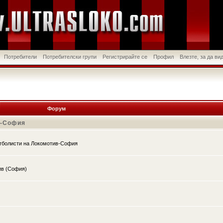
Потребители
Потребителски групи
Регистрирайте се
Профил
Влезте, за да в
Форум
в-София
утболисти на Локомотив-София
ив (София)