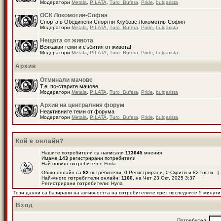
Модератори
Metala
,
PILATA
,
Turo_Bufera
,
Pride
,
bulgarista
ОСК Локомотив-София
Спорта в Обединени Спортни Клубове Локомотив-София
Модератори
Metala
,
PILATA
,
Turo_Bufera
,
Pride
,
bulgarista
Нещата от живота
Всякакви теми и събития от живота!
Модератори
Metala
,
PILATA
,
Turo_Bufera
,
Pride
,
bulgarista
Архив
Отминали мачове
Т.е. по-старите мачове.
Модератори
Metala
,
PILATA
,
Turo_Bufera
,
Pride
,
bulgarista
Архив на централния форум
Неактивните теми от форума
Модератори
Metala
,
PILATA
,
Turo_Bufera
,
Pride
,
bulgarista
Кой е онлайн?
Нашите потребители са написали
113645
мнения
Имаме
143
регистрирани потребители
Най-новият потребител е
Finta
Общо онлайн са
82
потребители: 0 Регистрирани, 0 Скрити и 82 Гости [
Най-много потребители онлайн:
1160
, на Чет 23 Окт, 2025 3:37
Регистрирани потребители: Нула
Тези данни са базирани на активността на потребителите през последните 5 минути
Вход
Потребител: