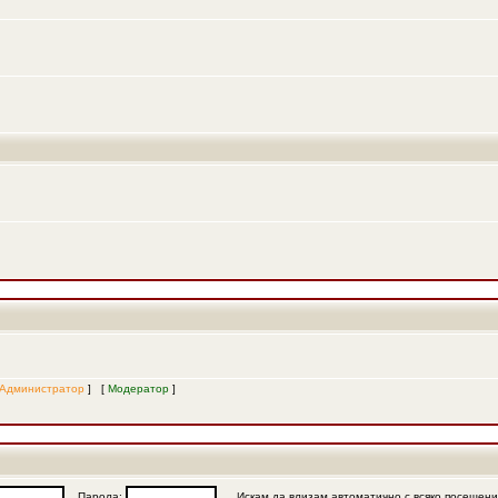
Администратор
] [
Модератор
]
Парола:
Искам да влизам автоматично с всяко посещен