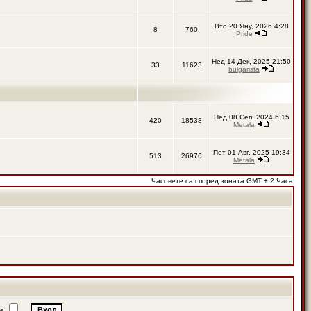
Вто 20 Яну, 2026 4:28
8
760
Pride
Нед 14 Дек, 2025 21:50
33
11623
bulgarista
Нед 08 Сеп, 2024 6:15
420
18538
Metala
Пет 01 Авг, 2025 19:34
513
26976
Metala
Часовете са според зоната GMT + 2 Часа
ие