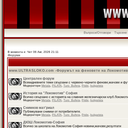
Въпроси/Отговори
Търсене
В момента е: Чет 06 Авг, 2026 21:11
Форуми
www.ULTRASLOKO.com -Форумът на феновете на Локомоти
Централен форум
Всекидневните теми свързани с червено-черните фенове,мачове и ф
Модератори
Metala
,
PILATA
,
Turo_Bufera
,
Pride
,
bulgarista
История на "Локомотив" София
Всичко свързано с историята на славния железничарски клуб Локомот
Модератори
Metala
,
PILATA
,
Turo_Bufera
,
Pride
,
bulgarista
Снимков мат'риал
Публикувани снимки от потребителите.
Модератори
Metala
,
PILATA
,
Turo_Bufera
,
Pride
,
bulgarista
ДЮШ Локомотив-София
Всичко за школата на Локомотив-София-новини,мачове,резултати