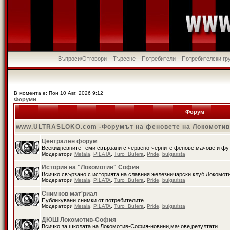
Въпроси/Отговори
Търсене
Потребители
Потребителски гр
В момента е: Пон 10 Авг, 2026 9:12
Форуми
Форум
www.ULTRASLOKO.com -Форумът на феновете на Локомоти
Централен форум
Всекидневните теми свързани с червено-черните фенове,мачове и ф
Модератори
Metala
,
PILATA
,
Turo_Bufera
,
Pride
,
bulgarista
История на "Локомотив" София
Всичко свързано с историята на славния железничарски клуб Локомот
Модератори
Metala
,
PILATA
,
Turo_Bufera
,
Pride
,
bulgarista
Снимков мат'риал
Публикувани снимки от потребителите.
Модератори
Metala
,
PILATA
,
Turo_Bufera
,
Pride
,
bulgarista
ДЮШ Локомотив-София
Всичко за школата на Локомотив-София-новини,мачове,резултати