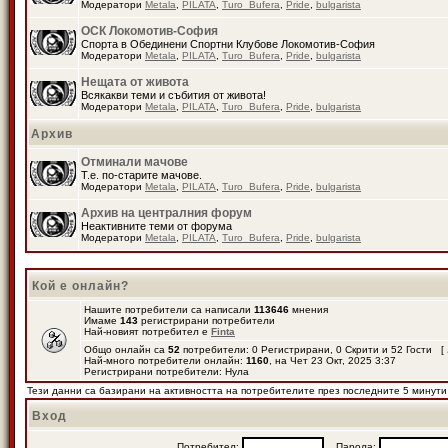
Модератори
Metala
,
PILATA
,
Turo_Bufera
,
Pride
,
bulgarista
ОСК Локомотив-София
Спорта в Обединени Спортни Клубове Локомотив-София
Модератори
Metala
,
PILATA
,
Turo_Bufera
,
Pride
,
bulgarista
Нещата от живота
Всякакви теми и събития от живота!
Модератори
Metala
,
PILATA
,
Turo_Bufera
,
Pride
,
bulgarista
Архив
Отминали мачове
Т.е. по-старите мачове.
Модератори
Metala
,
PILATA
,
Turo_Bufera
,
Pride
,
bulgarista
Архив на централния форум
Неактивните теми от форума
Модератори
Metala
,
PILATA
,
Turo_Bufera
,
Pride
,
bulgarista
Кой е онлайн?
Нашите потребители са написали
113646
мнения
Имаме
143
регистрирани потребители
Най-новият потребител е
Finta
Общо онлайн са
52
потребители: 0 Регистрирани, 0 Скрити и 52 Гости [
Най-много потребители онлайн:
1160
, на Чет 23 Окт, 2025 3:37
Регистрирани потребители: Нула
Тези данни са базирани на активността на потребителите през последните 5 минути
Вход
Потребител:
Парола: