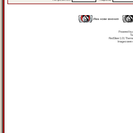
Има нови мнения
Powered by
Tr
RedSilver 1.01 Them
Images were