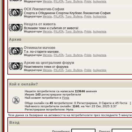
Модератори
Metala
,
PILATA
,
Turo_Bufera
,
Pride
,
bulgarista
ОСК Локомотив-София
Спорта в Обединени Спортни Клубове Локомотив-София
Модератори
Metala
,
PILATA
,
Turo_Bufera
,
Pride
,
bulgarista
Нещата от живота
Всякакви теми и събития от живота!
Модератори
Metala
,
PILATA
,
Turo_Bufera
,
Pride
,
bulgarista
Архив
Отминали мачове
Т.е. по-старите мачове.
Модератори
Metala
,
PILATA
,
Turo_Bufera
,
Pride
,
bulgarista
Архив на централния форум
Неактивните теми от форума
Модератори
Metala
,
PILATA
,
Turo_Bufera
,
Pride
,
bulgarista
Кой е онлайн?
Нашите потребители са написали
113646
мнения
Имаме
143
регистрирани потребители
Най-новият потребител е
Finta
Общо онлайн са
45
потребители: 0 Регистрирани, 0 Скрити и 45 Гости [
Най-много потребители онлайн:
1160
, на Чет 23 Окт, 2025 3:37
Регистрирани потребители: Нула
Тези данни са базирани на активността на потребителите през последните 5 минути
Вход
Потребител:
Парола: