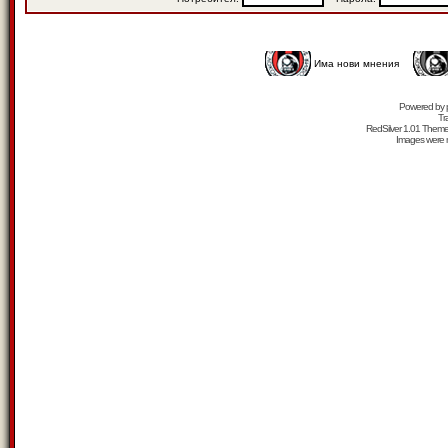
Има нови мнения
Powered by
Tr
RedSilver 1.01 Them
Images were