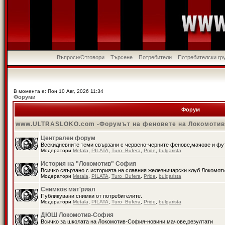
Въпроси/Отговори
Търсене
Потребители
Потребителски гр
В момента е: Пон 10 Авг, 2026 11:34
Форуми
Форум
www.ULTRASLOKO.com -Форумът на феновете на Локомоти
Централен форум
Всекидневните теми свързани с червено-черните фенове,мачове и ф
Модератори
Metala
,
PILATA
,
Turo_Bufera
,
Pride
,
bulgarista
История на "Локомотив" София
Всичко свързано с историята на славния железничарски клуб Локомот
Модератори
Metala
,
PILATA
,
Turo_Bufera
,
Pride
,
bulgarista
Снимков мат'риал
Публикувани снимки от потребителите.
Модератори
Metala
,
PILATA
,
Turo_Bufera
,
Pride
,
bulgarista
ДЮШ Локомотив-София
Всичко за школата на Локомотив-София-новини,мачове,резултати