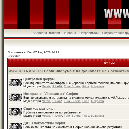
Въпроси/Отговори
Търсене
Потребители
Потребителски гр
В момента е: Пет 07 Авг, 2026 14:21
Форуми
Форум
www.ULTRASLOKO.com -Форумът на феновете на Локомоти
Централен форум
Всекидневните теми свързани с червено-черните фенове,мачове и ф
Модератори
Metala
,
PILATA
,
Turo_Bufera
,
Pride
,
bulgarista
История на "Локомотив" София
Всичко свързано с историята на славния железничарски клуб Локомот
Модератори
Metala
,
PILATA
,
Turo_Bufera
,
Pride
,
bulgarista
Снимков мат'риал
Публикувани снимки от потребителите.
Модератори
Metala
,
PILATA
,
Turo_Bufera
,
Pride
,
bulgarista
ДЮШ Локомотив-София
Всичко за школата на Локомотив-София-новини,мачове,резултати