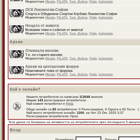
Модератори
Metala
,
PILATA
,
Turo_Bufera
,
Pride
,
bulgarista
ОСК Локомотив-София
Спорта в Обединени Спортни Клубове Локомотив-София
Модератори
Metala
,
PILATA
,
Turo_Bufera
,
Pride
,
bulgarista
Нещата от живота
Всякакви теми и събития от живота!
Модератори
Metala
,
PILATA
,
Turo_Bufera
,
Pride
,
bulgarista
Архив
Отминали мачове
Т.е. по-старите мачове.
Модератори
Metala
,
PILATA
,
Turo_Bufera
,
Pride
,
bulgarista
Архив на централния форум
Неактивните теми от форума
Модератори
Metala
,
PILATA
,
Turo_Bufera
,
Pride
,
bulgarista
Кой е онлайн?
Нашите потребители са написали
113646
мнения
Имаме
143
регистрирани потребители
Най-новият потребител е
Finta
Общо онлайн са
82
потребители: 0 Регистрирани, 0 Скрити и 82 Гости [
Най-много потребители онлайн:
1160
, на Чет 23 Окт, 2025 3:37
Регистрирани потребители: Нула
Тези данни са базирани на активността на потребителите през последните 5 минути
Вход
Потребител:
Парола: