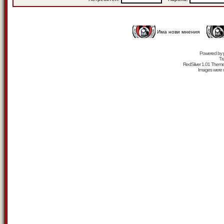
Има нови мнения
Powered by
Tr
RedSilver 1.01 Them
Images were