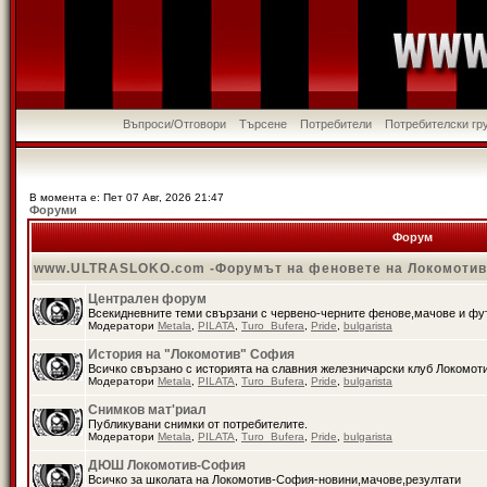
Въпроси/Отговори
Търсене
Потребители
Потребителски гр
В момента е: Пет 07 Авг, 2026 21:47
Форуми
Форум
www.ULTRASLOKO.com -Форумът на феновете на Локомоти
Централен форум
Всекидневните теми свързани с червено-черните фенове,мачове и ф
Модератори
Metala
,
PILATA
,
Turo_Bufera
,
Pride
,
bulgarista
История на "Локомотив" София
Всичко свързано с историята на славния железничарски клуб Локомот
Модератори
Metala
,
PILATA
,
Turo_Bufera
,
Pride
,
bulgarista
Снимков мат'риал
Публикувани снимки от потребителите.
Модератори
Metala
,
PILATA
,
Turo_Bufera
,
Pride
,
bulgarista
ДЮШ Локомотив-София
Всичко за школата на Локомотив-София-новини,мачове,резултати