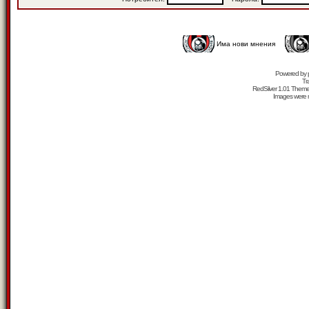
Има нови мнения
Powered by
Tr
RedSilver 1.01 Them
Images were