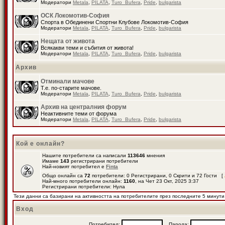
Модератори
Metala
,
PILATA
,
Turo_Bufera
,
Pride
,
bulgarista
ОСК Локомотив-София
Спорта в Обединени Спортни Клубове Локомотив-София
Модератори
Metala
,
PILATA
,
Turo_Bufera
,
Pride
,
bulgarista
Нещата от живота
Всякакви теми и събития от живота!
Модератори
Metala
,
PILATA
,
Turo_Bufera
,
Pride
,
bulgarista
Архив
Отминали мачове
Т.е. по-старите мачове.
Модератори
Metala
,
PILATA
,
Turo_Bufera
,
Pride
,
bulgarista
Архив на централния форум
Неактивните теми от форума
Модератори
Metala
,
PILATA
,
Turo_Bufera
,
Pride
,
bulgarista
Кой е онлайн?
Нашите потребители са написали
113646
мнения
Имаме
143
регистрирани потребители
Най-новият потребител е
Finta
Общо онлайн са
72
потребители: 0 Регистрирани, 0 Скрити и 72 Гости [
Най-много потребители онлайн:
1160
, на Чет 23 Окт, 2025 3:37
Регистрирани потребители: Нула
Тези данни са базирани на активността на потребителите през последните 5 минути
Вход
Потребител:
Парола: