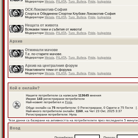
Модератори
Metala
,
PILATA
,
Turo_Bufera
,
Pride
,
bulgarista
ОСК Локомотив-София
Спорта в Обединени Спортни Клубове Локомотив-София
Модератори
Metala
,
PILATA
,
Turo_Bufera
,
Pride
,
bulgarista
Нещата от живота
Всякакви теми и събития от живота!
Модератори
Metala
,
PILATA
,
Turo_Bufera
,
Pride
,
bulgarista
Архив
Отминали мачове
Т.е. по-старите мачове.
Модератори
Metala
,
PILATA
,
Turo_Bufera
,
Pride
,
bulgarista
Архив на централния форум
Неактивните теми от форума
Модератори
Metala
,
PILATA
,
Turo_Bufera
,
Pride
,
bulgarista
Кой е онлайн?
Нашите потребители са написали
113645
мнения
Имаме
143
регистрирани потребители
Най-новият потребител е
Finta
Общо онлайн са
75
потребители: 0 Регистрирани, 0 Скрити и 75 Гости [
Най-много потребители онлайн:
1160
, на Чет 23 Окт, 2025 3:37
Регистрирани потребители: Нула
Тези данни са базирани на активността на потребителите през последните 5 минути
Вход
Потребител:
Парола: