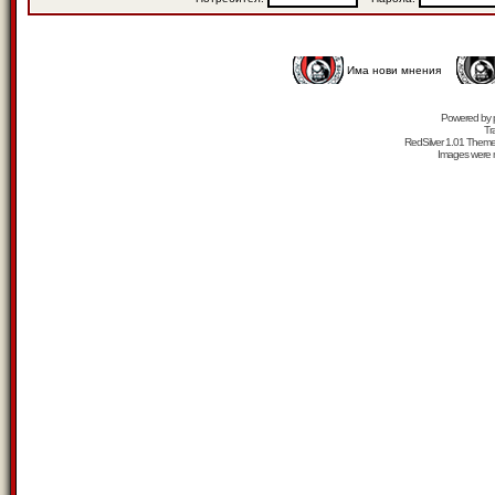
Има нови мнения
Powered by
Tr
RedSilver 1.01 Them
Images were