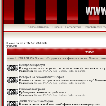
Въпроси/Отговори
Търсене
Потребители
Потребителски гр
В момента е: Пет 07 Авг, 2026 6:35
Форуми
Форум
www.ULTRASLOKO.com -Форумът на феновете на Локомоти
Централен форум
Всекидневните теми свързани с червено-черните фенове,мачове и ф
Модератори
Metala
,
PILATA
,
Turo_Bufera
,
Pride
,
bulgarista
История на "Локомотив" София
Всичко свързано с историята на славния железничарски клуб Локомот
Модератори
Metala
,
PILATA
,
Turo_Bufera
,
Pride
,
bulgarista
Снимков мат'риал
Публикувани снимки от потребителите.
Модератори
Metala
,
PILATA
,
Turo_Bufera
,
Pride
,
bulgarista
ДЮШ Локомотив-София
Всичко за школата на Локомотив-София-новини,мачове,резултати