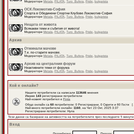
Модератори
Metala
,
PILATA
,
Turo_Bufera
,
Pride
,
bulgarista
ОСК Локомотив-София
Спорта в Обединени Спортни Клубове Локомотив-София
Модератори
Metala
,
PILATA
,
Turo_Bufera
,
Pride
,
bulgarista
Нещата от живота
Всякакви теми и събития от живота!
Модератори
Metala
,
PILATA
,
Turo_Bufera
,
Pride
,
bulgarista
Архив
Отминали мачове
Т.е. по-старите мачове.
Модератори
Metala
,
PILATA
,
Turo_Bufera
,
Pride
,
bulgarista
Архив на централния форум
Неактивните теми от форума
Модератори
Metala
,
PILATA
,
Turo_Bufera
,
Pride
,
bulgarista
Кой е онлайн?
Нашите потребители са написали
113646
мнения
Имаме
143
регистрирани потребители
Най-новият потребител е
Finta
Общо онлайн са
60
потребители: 0 Регистрирани, 0 Скрити и 60 Гости [
Най-много потребители онлайн:
1160
, на Чет 23 Окт, 2025 3:37
Регистрирани потребители: Нула
Тези данни са базирани на активността на потребителите през последните 5 минути
Вход
Потребител:
Парола: