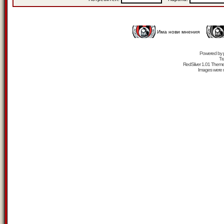
Има нови мнения
Powered by
Tr
RedSilver 1.01 Them
Images were