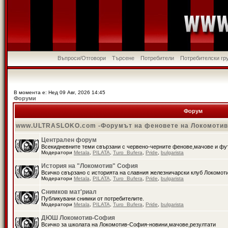
Въпроси/Отговори
Търсене
Потребители
Потребителски гр
В момента е: Нед 09 Авг, 2026 14:45
Форуми
Форум
www.ULTRASLOKO.com -Форумът на феновете на Локомоти
Централен форум
Всекидневните теми свързани с червено-черните фенове,мачове и ф
Модератори
Metala
,
PILATA
,
Turo_Bufera
,
Pride
,
bulgarista
История на "Локомотив" София
Всичко свързано с историята на славния железничарски клуб Локомот
Модератори
Metala
,
PILATA
,
Turo_Bufera
,
Pride
,
bulgarista
Снимков мат'риал
Публикувани снимки от потребителите.
Модератори
Metala
,
PILATA
,
Turo_Bufera
,
Pride
,
bulgarista
ДЮШ Локомотив-София
Всичко за школата на Локомотив-София-новини,мачове,резултати