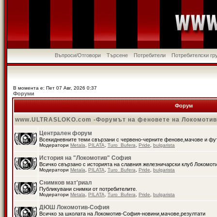
Въпроси/Отговори
Търсене
Потребители
Потребителски гр
В момента е: Пет 07 Авг, 2026 0:37
Форуми
Форум
www.ULTRASLOKO.com -Форумът на феновете на Локомоти
Централен форум
Всекидневните теми свързани с червено-черните фенове,мачове и ф
Модератори
Metala
,
PILATA
,
Turo_Bufera
,
Pride
,
bulgarista
История на "Локомотив" София
Всичко свързано с историята на славния железничарски клуб Локомот
Модератори
Metala
,
PILATA
,
Turo_Bufera
,
Pride
,
bulgarista
Снимков мат'риал
Публикувани снимки от потребителите.
Модератори
Metala
,
PILATA
,
Turo_Bufera
,
Pride
,
bulgarista
ДЮШ Локомотив-София
Всичко за школата на Локомотив-София-новини,мачове,резултати