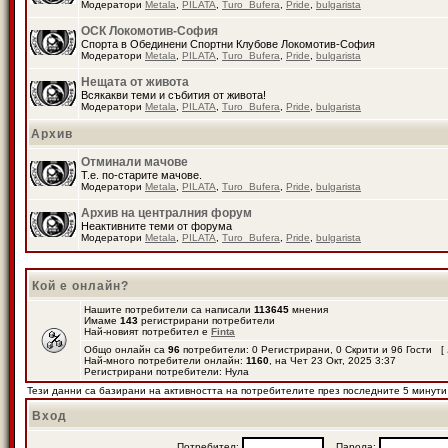
Модератори
Metala
,
PILATA
,
Turo_Bufera
,
Pride
,
bulgarista
ОСК Локомотив-София
Спорта в Обединени Спортни Клубове Локомотив-София
Модератори
Metala
,
PILATA
,
Turo_Bufera
,
Pride
,
bulgarista
Нещата от живота
Всякакви теми и събития от живота!
Модератори
Metala
,
PILATA
,
Turo_Bufera
,
Pride
,
bulgarista
Архив
Отминали мачове
Т.е. по-старите мачове.
Модератори
Metala
,
PILATA
,
Turo_Bufera
,
Pride
,
bulgarista
Архив на централния форум
Неактивните теми от форума
Модератори
Metala
,
PILATA
,
Turo_Bufera
,
Pride
,
bulgarista
Кой е онлайн?
Нашите потребители са написали
113645
мнения
Имаме
143
регистрирани потребители
Най-новият потребител е
Finta
Общо онлайн са
96
потребители: 0 Регистрирани, 0 Скрити и 96 Гости [
Най-много потребители онлайн:
1160
, на Чет 23 Окт, 2025 3:37
Регистрирани потребители: Нула
Тези данни са базирани на активността на потребителите през последните 5 минути
Вход
Потребител:
Парола: