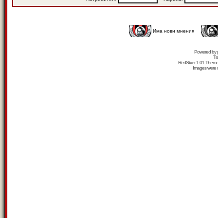
Има нови мнения
Powered by
Tr
RedSilver 1.01 Them
Images were