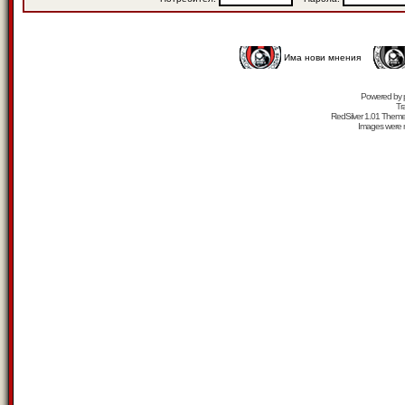
Има нови мнения
Powered by
Tr
RedSilver 1.01 Them
Images were