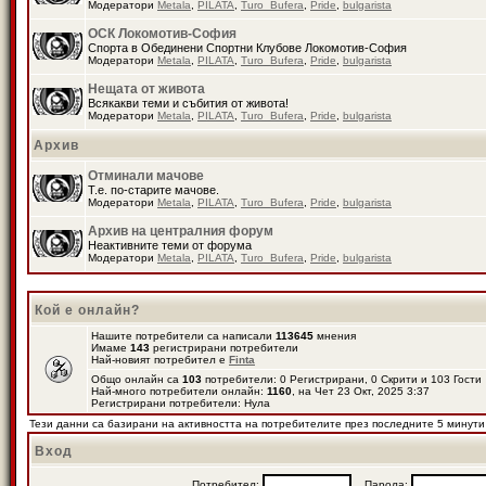
Модератори
Metala
,
PILATA
,
Turo_Bufera
,
Pride
,
bulgarista
ОСК Локомотив-София
Спорта в Обединени Спортни Клубове Локомотив-София
Модератори
Metala
,
PILATA
,
Turo_Bufera
,
Pride
,
bulgarista
Нещата от живота
Всякакви теми и събития от живота!
Модератори
Metala
,
PILATA
,
Turo_Bufera
,
Pride
,
bulgarista
Архив
Отминали мачове
Т.е. по-старите мачове.
Модератори
Metala
,
PILATA
,
Turo_Bufera
,
Pride
,
bulgarista
Архив на централния форум
Неактивните теми от форума
Модератори
Metala
,
PILATA
,
Turo_Bufera
,
Pride
,
bulgarista
Кой е онлайн?
Нашите потребители са написали
113645
мнения
Имаме
143
регистрирани потребители
Най-новият потребител е
Finta
Общо онлайн са
103
потребители: 0 Регистрирани, 0 Скрити и 103 Гост
Най-много потребители онлайн:
1160
, на Чет 23 Окт, 2025 3:37
Регистрирани потребители: Нула
Тези данни са базирани на активността на потребителите през последните 5 минути
Вход
Потребител:
Парола: