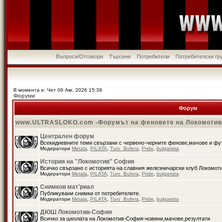
Въпроси/Отговори
Търсене
Потребители
Потребителски гр
В момента е: Чет 06 Авг, 2026 15:39
Форуми
Форум
www.ULTRASLOKO.com -Форумът на феновете на Локомоти
Централен форум
Всекидневните теми свързани с червено-черните фенове,мачове и ф
Модератори
Metala
,
PILATA
,
Turo_Bufera
,
Pride
,
bulgarista
История на "Локомотив" София
Всичко свързано с историята на славния железничарски клуб Локомот
Модератори
Metala
,
PILATA
,
Turo_Bufera
,
Pride
,
bulgarista
Снимков мат'риал
Публикувани снимки от потребителите.
Модератори
Metala
,
PILATA
,
Turo_Bufera
,
Pride
,
bulgarista
ДЮШ Локомотив-София
Всичко за школата на Локомотив-София-новини,мачове,резултати