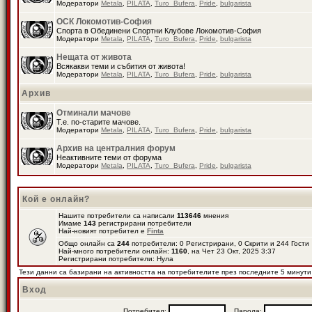
Модератори
Metala
,
PILATA
,
Turo_Bufera
,
Pride
,
bulgarista
ОСК Локомотив-София
Спорта в Обединени Спортни Клубове Локомотив-София
Модератори
Metala
,
PILATA
,
Turo_Bufera
,
Pride
,
bulgarista
Нещата от живота
Всякакви теми и събития от живота!
Модератори
Metala
,
PILATA
,
Turo_Bufera
,
Pride
,
bulgarista
Архив
Отминали мачове
Т.е. по-старите мачове.
Модератори
Metala
,
PILATA
,
Turo_Bufera
,
Pride
,
bulgarista
Архив на централния форум
Неактивните теми от форума
Модератори
Metala
,
PILATA
,
Turo_Bufera
,
Pride
,
bulgarista
Кой е онлайн?
Нашите потребители са написали
113646
мнения
Имаме
143
регистрирани потребители
Най-новият потребител е
Finta
Общо онлайн са
244
потребители: 0 Регистрирани, 0 Скрити и 244 Гост
Най-много потребители онлайн:
1160
, на Чет 23 Окт, 2025 3:37
Регистрирани потребители: Нула
Тези данни са базирани на активността на потребителите през последните 5 минути
Вход
Потребител:
Парола: