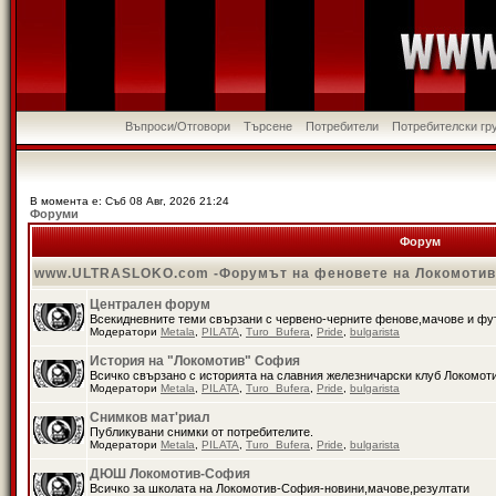
Въпроси/Отговори
Търсене
Потребители
Потребителски гр
В момента е: Съб 08 Авг, 2026 21:24
Форуми
Форум
www.ULTRASLOKO.com -Форумът на феновете на Локомоти
Централен форум
Всекидневните теми свързани с червено-черните фенове,мачове и ф
Модератори
Metala
,
PILATA
,
Turo_Bufera
,
Pride
,
bulgarista
История на "Локомотив" София
Всичко свързано с историята на славния железничарски клуб Локомот
Модератори
Metala
,
PILATA
,
Turo_Bufera
,
Pride
,
bulgarista
Снимков мат'риал
Публикувани снимки от потребителите.
Модератори
Metala
,
PILATA
,
Turo_Bufera
,
Pride
,
bulgarista
ДЮШ Локомотив-София
Всичко за школата на Локомотив-София-новини,мачове,резултати