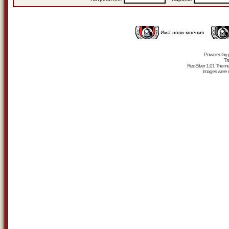
Има нови мнения
Powered by
Tr
RedSilver 1.01 Them
Images were