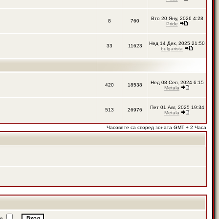
Вто 20 Яну, 2026 4:28
8
760
Pride
Нед 14 Дек, 2025 21:50
33
11623
bulgarista
Нед 08 Сеп, 2024 6:15
420
18538
Metala
Пет 01 Авг, 2025 19:34
513
26976
Metala
Часовете са според зоната GMT + 2 Часа
ие