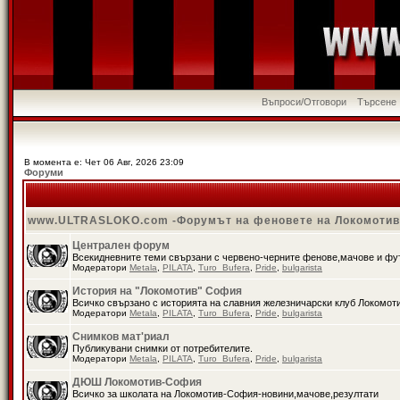
Въпроси/Отговори
Търсене
В момента е: Чет 06 Авг, 2026 23:09
Форуми
www.ULTRASLOKO.com -Форумът на феновете на Локомоти
Централен форум
Всекидневните теми свързани с червено-черните фенове,мачове и ф
Модератори
Metala
,
PILATA
,
Turo_Bufera
,
Pride
,
bulgarista
История на "Локомотив" София
Всичко свързано с историята на славния железничарски клуб Локомот
Модератори
Metala
,
PILATA
,
Turo_Bufera
,
Pride
,
bulgarista
Снимков мат'риал
Публикувани снимки от потребителите.
Модератори
Metala
,
PILATA
,
Turo_Bufera
,
Pride
,
bulgarista
ДЮШ Локомотив-София
Всичко за школата на Локомотив-София-новини,мачове,резултати