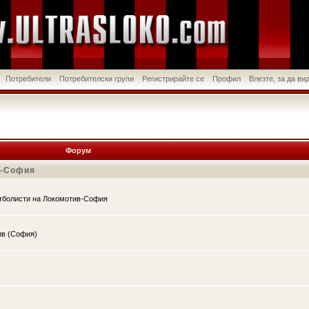
Потребители
Потребителски групи
Регистрирайте се
Профил
Влезте, за да в
Форум
в-София
утболисти на Локомотив-София
ив (София)