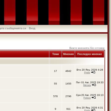
идите съобщенията си
Вход
Вижте мненията без отговор
Теми
Мнения
Последно мнение
Вто 20 Яну, 2026 4:28
17
4842
Pride
Пет 01 Авг, 2025 19:33
55
1455
Metala
Сря 20 Авг, 2025 16:13
578
2796
Fobos
Вто 20 Яну, 2026 4:31
9
911
Pride