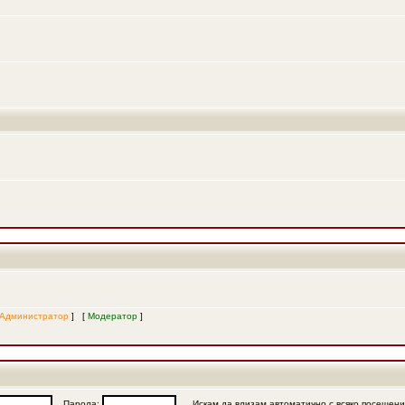
Администратор
] [
Модератор
]
Парола:
Искам да влизам автоматично с всяко посещен