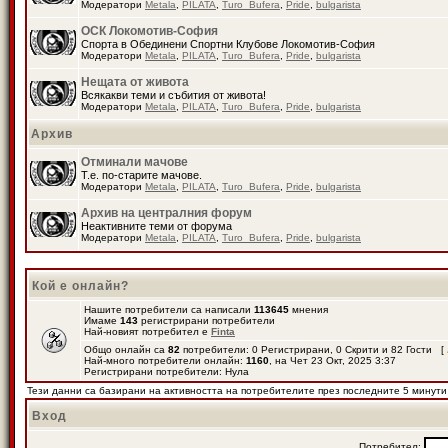
Модератори
Metala
,
PILATA
,
Turo_Bufera
,
Pride
,
bulgarista
ОСК Локомотив-София
Спорта в Обединени Спортни Клубове Локомотив-София
Модератори
Metala
,
PILATA
,
Turo_Bufera
,
Pride
,
bulgarista
Нещата от живота
Всякакви теми и събития от живота!
Модератори
Metala
,
PILATA
,
Turo_Bufera
,
Pride
,
bulgarista
Архив
Отминали мачове
Т.е. по-старите мачове.
Модератори
Metala
,
PILATA
,
Turo_Bufera
,
Pride
,
bulgarista
Архив на централния форум
Неактивните теми от форума
Модератори
Metala
,
PILATA
,
Turo_Bufera
,
Pride
,
bulgarista
Кой е онлайн?
Нашите потребители са написали
113645
мнения
Имаме
143
регистрирани потребители
Най-новият потребител е
Finta
Общо онлайн са
82
потребители: 0 Регистрирани, 0 Скрити и 82 Гости [
Най-много потребители онлайн:
1160
, на Чет 23 Окт, 2025 3:37
Регистрирани потребители: Нула
Тези данни са базирани на активността на потребителите през последните 5 минути
Вход
Потребител: