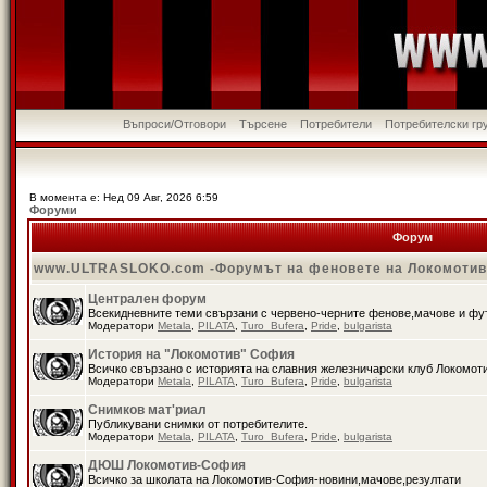
Въпроси/Отговори
Търсене
Потребители
Потребителски гр
В момента е: Нед 09 Авг, 2026 6:59
Форуми
Форум
www.ULTRASLOKO.com -Форумът на феновете на Локомоти
Централен форум
Всекидневните теми свързани с червено-черните фенове,мачове и ф
Модератори
Metala
,
PILATA
,
Turo_Bufera
,
Pride
,
bulgarista
История на "Локомотив" София
Всичко свързано с историята на славния железничарски клуб Локомот
Модератори
Metala
,
PILATA
,
Turo_Bufera
,
Pride
,
bulgarista
Снимков мат'риал
Публикувани снимки от потребителите.
Модератори
Metala
,
PILATA
,
Turo_Bufera
,
Pride
,
bulgarista
ДЮШ Локомотив-София
Всичко за школата на Локомотив-София-новини,мачове,резултати