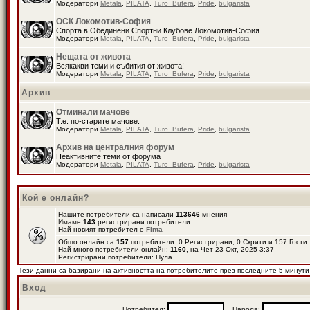
Модератори
Metala
,
PILATA
,
Turo_Bufera
,
Pride
,
bulgarista
ОСК Локомотив-София
Спорта в Обединени Спортни Клубове Локомотив-София
Модератори
Metala
,
PILATA
,
Turo_Bufera
,
Pride
,
bulgarista
Нещата от живота
Всякакви теми и събития от живота!
Модератори
Metala
,
PILATA
,
Turo_Bufera
,
Pride
,
bulgarista
Архив
Отминали мачове
Т.е. по-старите мачове.
Модератори
Metala
,
PILATA
,
Turo_Bufera
,
Pride
,
bulgarista
Архив на централния форум
Неактивните теми от форума
Модератори
Metala
,
PILATA
,
Turo_Bufera
,
Pride
,
bulgarista
Кой е онлайн?
Нашите потребители са написали
113646
мнения
Имаме
143
регистрирани потребители
Най-новият потребител е
Finta
Общо онлайн са
157
потребители: 0 Регистрирани, 0 Скрити и 157 Гост
Най-много потребители онлайн:
1160
, на Чет 23 Окт, 2025 3:37
Регистрирани потребители: Нула
Тези данни са базирани на активността на потребителите през последните 5 минути
Вход
Потребител:
Парола: