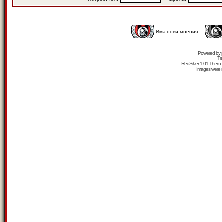
Има нови мнения
Powered by
Tr
RedSilver 1.01 Them
Images were