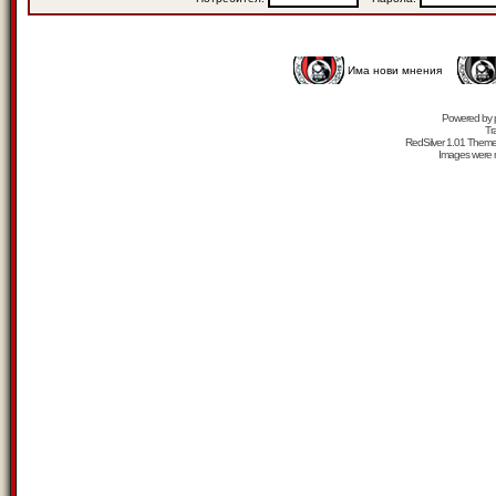
Има нови мнения
Powered by
Tr
RedSilver 1.01 Them
Images were