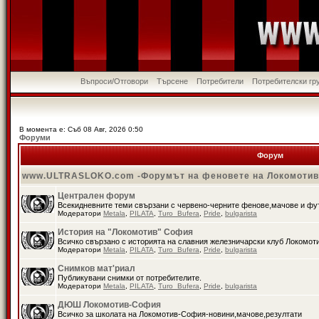
Въпроси/Отговори
Търсене
Потребители
Потребителски гр
В момента е: Съб 08 Авг, 2026 0:50
Форуми
Форум
www.ULTRASLOKO.com -Форумът на феновете на Локомоти
Централен форум
Всекидневните теми свързани с червено-черните фенове,мачове и ф
Модератори
Metala
,
PILATA
,
Turo_Bufera
,
Pride
,
bulgarista
История на "Локомотив" София
Всичко свързано с историята на славния железничарски клуб Локомот
Модератори
Metala
,
PILATA
,
Turo_Bufera
,
Pride
,
bulgarista
Снимков мат'риал
Публикувани снимки от потребителите.
Модератори
Metala
,
PILATA
,
Turo_Bufera
,
Pride
,
bulgarista
ДЮШ Локомотив-София
Всичко за школата на Локомотив-София-новини,мачове,резултати