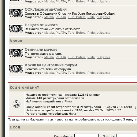
Модератори
Metala
,
PILATA
,
Turo_Bufera
,
Pride
,
bulgarista
ОСК Локомотив-София
Спорта в Обединени Спортни Клубове Локомотив-София
Модератори
Metala
,
PILATA
,
Turo_Bufera
,
Pride
,
bulgarista
Нещата от живота
Всякакви теми и събития от живота!
Модератори
Metala
,
PILATA
,
Turo_Bufera
,
Pride
,
bulgarista
Архив
Отминали мачове
Т.е. по-старите мачове.
Модератори
Metala
,
PILATA
,
Turo_Bufera
,
Pride
,
bulgarista
Архив на централния форум
Неактивните теми от форума
Модератори
Metala
,
PILATA
,
Turo_Bufera
,
Pride
,
bulgarista
Кой е онлайн?
Нашите потребители са написали
113646
мнения
Имаме
143
регистрирани потребители
Най-новият потребител е
Finta
Общо онлайн са
90
потребители: 0 Регистрирани, 0 Скрити и 90 Гости [
Най-много потребители онлайн:
1160
, на Чет 23 Окт, 2025 3:37
Регистрирани потребители: Нула
Тези данни са базирани на активността на потребителите през последните 5 минути
Вход
Потребител:
Парола: