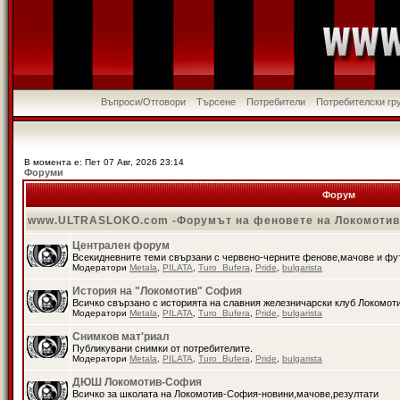
Въпроси/Отговори
Търсене
Потребители
Потребителски гр
В момента е: Пет 07 Авг, 2026 23:14
Форуми
Форум
www.ULTRASLOKO.com -Форумът на феновете на Локомоти
Централен форум
Всекидневните теми свързани с червено-черните фенове,мачове и ф
Модератори
Metala
,
PILATA
,
Turo_Bufera
,
Pride
,
bulgarista
История на "Локомотив" София
Всичко свързано с историята на славния железничарски клуб Локомот
Модератори
Metala
,
PILATA
,
Turo_Bufera
,
Pride
,
bulgarista
Снимков мат'риал
Публикувани снимки от потребителите.
Модератори
Metala
,
PILATA
,
Turo_Bufera
,
Pride
,
bulgarista
ДЮШ Локомотив-София
Всичко за школата на Локомотив-София-новини,мачове,резултати