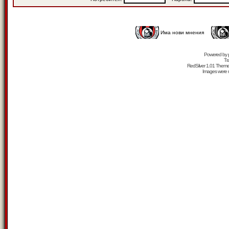
Има нови мнения
Powered by
Tr
RedSilver 1.01 Them
Images were