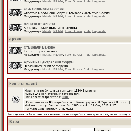
Модератори
Metala
,
PILATA
,
Turo_Bufera
,
Pride
,
bulgarista
ОСК Локомотив-София
Спорта в Обединени Спортни Клубове Локомотив-София
Модератори
Metala
,
PILATA
,
Turo_Bufera
,
Pride
,
bulgarista
Нещата от живота
Всякакви теми и събития от живота!
Модератори
Metala
,
PILATA
,
Turo_Bufera
,
Pride
,
bulgarista
Архив
Отминали мачове
Т.е. по-старите мачове.
Модератори
Metala
,
PILATA
,
Turo_Bufera
,
Pride
,
bulgarista
Архив на централния форум
Неактивните теми от форума
Модератори
Metala
,
PILATA
,
Turo_Bufera
,
Pride
,
bulgarista
Кой е онлайн?
Нашите потребители са написали
113646
мнения
Имаме
143
регистрирани потребители
Най-новият потребител е
Finta
Общо онлайн са
68
потребители: 0 Регистрирани, 0 Скрити и 68 Гости [
Най-много потребители онлайн:
1160
, на Чет 23 Окт, 2025 3:37
Регистрирани потребители: Нула
Тези данни са базирани на активността на потребителите през последните 5 минути
Вход
Потребител:
Парола: