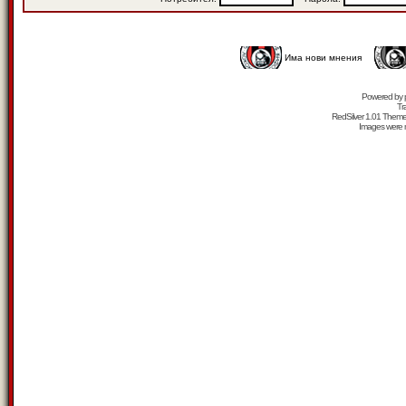
Има нови мнения
Powered by
Tr
RedSilver 1.01 Them
Images were