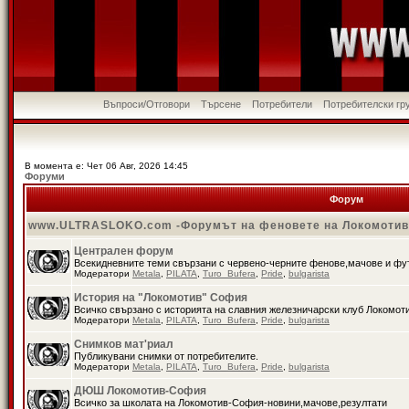
Въпроси/Отговори
Търсене
Потребители
Потребителски гр
В момента е: Чет 06 Авг, 2026 14:45
Форуми
Форум
www.ULTRASLOKO.com -Форумът на феновете на Локомоти
Централен форум
Всекидневните теми свързани с червено-черните фенове,мачове и ф
Модератори
Metala
,
PILATA
,
Turo_Bufera
,
Pride
,
bulgarista
История на "Локомотив" София
Всичко свързано с историята на славния железничарски клуб Локомот
Модератори
Metala
,
PILATA
,
Turo_Bufera
,
Pride
,
bulgarista
Снимков мат'риал
Публикувани снимки от потребителите.
Модератори
Metala
,
PILATA
,
Turo_Bufera
,
Pride
,
bulgarista
ДЮШ Локомотив-София
Всичко за школата на Локомотив-София-новини,мачове,резултати