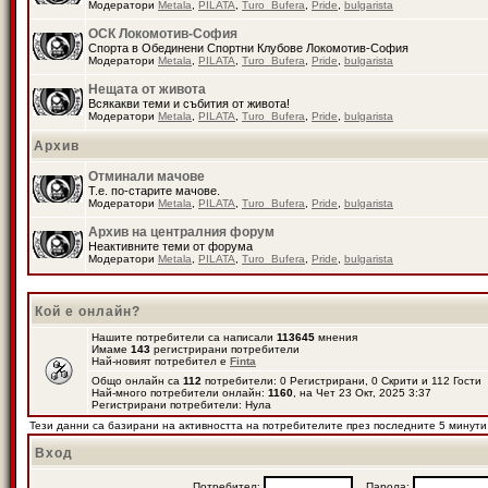
Модератори
Metala
,
PILATA
,
Turo_Bufera
,
Pride
,
bulgarista
ОСК Локомотив-София
Спорта в Обединени Спортни Клубове Локомотив-София
Модератори
Metala
,
PILATA
,
Turo_Bufera
,
Pride
,
bulgarista
Нещата от живота
Всякакви теми и събития от живота!
Модератори
Metala
,
PILATA
,
Turo_Bufera
,
Pride
,
bulgarista
Архив
Отминали мачове
Т.е. по-старите мачове.
Модератори
Metala
,
PILATA
,
Turo_Bufera
,
Pride
,
bulgarista
Архив на централния форум
Неактивните теми от форума
Модератори
Metala
,
PILATA
,
Turo_Bufera
,
Pride
,
bulgarista
Кой е онлайн?
Нашите потребители са написали
113645
мнения
Имаме
143
регистрирани потребители
Най-новият потребител е
Finta
Общо онлайн са
112
потребители: 0 Регистрирани, 0 Скрити и 112 Гости
Най-много потребители онлайн:
1160
, на Чет 23 Окт, 2025 3:37
Регистрирани потребители: Нула
Тези данни са базирани на активността на потребителите през последните 5 минути
Вход
Потребител:
Парола: