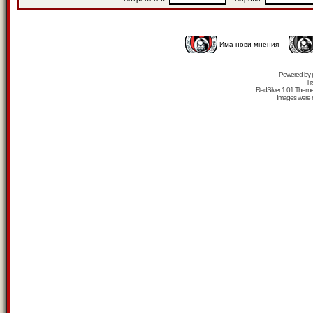
Има нови мнения
Powered by
Tr
RedSilver 1.01 Them
Images were