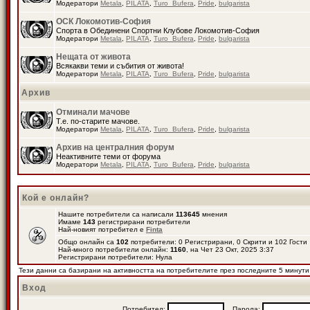
Модератори
Metala
,
PILATA
,
Turo_Bufera
,
Pride
,
bulgarista
ОСК Локомотив-София
Спорта в Обединени Спортни Клубове Локомотив-София
Модератори
Metala
,
PILATA
,
Turo_Bufera
,
Pride
,
bulgarista
Нещата от живота
Всякакви теми и събития от живота!
Модератори
Metala
,
PILATA
,
Turo_Bufera
,
Pride
,
bulgarista
Архив
Отминали мачове
Т.е. по-старите мачове.
Модератори
Metala
,
PILATA
,
Turo_Bufera
,
Pride
,
bulgarista
Архив на централния форум
Неактивните теми от форума
Модератори
Metala
,
PILATA
,
Turo_Bufera
,
Pride
,
bulgarista
Кой е онлайн?
Нашите потребители са написали
113645
мнения
Имаме
143
регистрирани потребители
Най-новият потребител е
Finta
Общо онлайн са
102
потребители: 0 Регистрирани, 0 Скрити и 102 Гост
Най-много потребители онлайн:
1160
, на Чет 23 Окт, 2025 3:37
Регистрирани потребители: Нула
Тези данни са базирани на активността на потребителите през последните 5 минути
Вход
Потребител:
Парола: