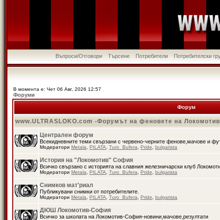
Въпроси/Отговори
Търсене
Потребители
Потребителски гр
В момента е: Чет 06 Авг, 2026 12:57
Форуми
Форум
www.ULTRASLOKO.com -Форумът на феновете на Локомоти
Централен форум
Всекидневните теми свързани с червено-черните фенове,мачове и ф
Модератори
Metala
,
PILATA
,
Turo_Bufera
,
Pride
,
bulgarista
История на "Локомотив" София
Всичко свързано с историята на славния железничарски клуб Локомот
Модератори
Metala
,
PILATA
,
Turo_Bufera
,
Pride
,
bulgarista
Снимков мат'риал
Публикувани снимки от потребителите.
Модератори
Metala
,
PILATA
,
Turo_Bufera
,
Pride
,
bulgarista
ДЮШ Локомотив-София
Всичко за школата на Локомотив-София-новини,мачове,резултати