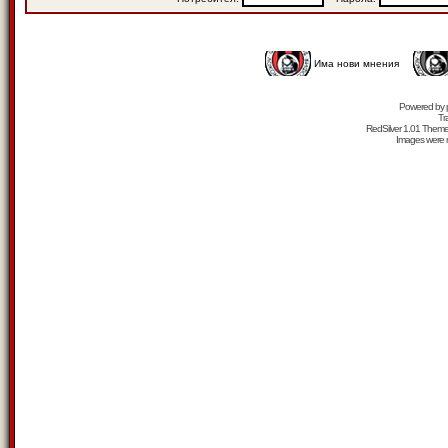
Има нови мнения
Powered by
Tr
RedSilver 1.01 Them
Images were