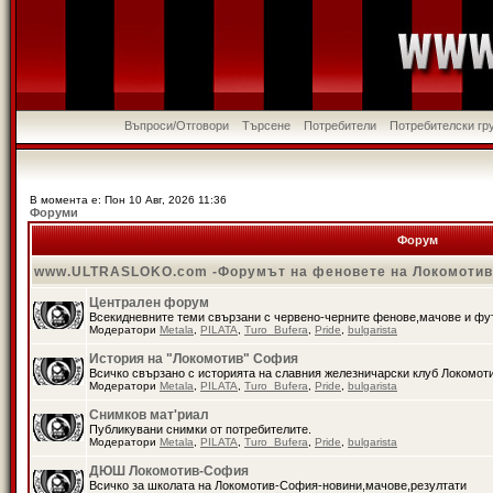
Въпроси/Отговори
Търсене
Потребители
Потребителски гр
В момента е: Пон 10 Авг, 2026 11:36
Форуми
Форум
www.ULTRASLOKO.com -Форумът на феновете на Локомоти
Централен форум
Всекидневните теми свързани с червено-черните фенове,мачове и ф
Модератори
Metala
,
PILATA
,
Turo_Bufera
,
Pride
,
bulgarista
История на "Локомотив" София
Всичко свързано с историята на славния железничарски клуб Локомот
Модератори
Metala
,
PILATA
,
Turo_Bufera
,
Pride
,
bulgarista
Снимков мат'риал
Публикувани снимки от потребителите.
Модератори
Metala
,
PILATA
,
Turo_Bufera
,
Pride
,
bulgarista
ДЮШ Локомотив-София
Всичко за школата на Локомотив-София-новини,мачове,резултати