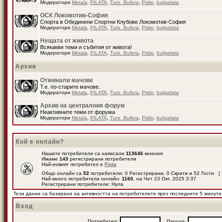
Модератори
Metala
,
PILATA
,
Turo_Bufera
,
Pride
,
bulgarista
ОСК Локомотив-София
Спорта в Обединени Спортни Клубове Локомотив-София
Модератори
Metala
,
PILATA
,
Turo_Bufera
,
Pride
,
bulgarista
Нещата от живота
Всякакви теми и събития от живота!
Модератори
Metala
,
PILATA
,
Turo_Bufera
,
Pride
,
bulgarista
Архив
Отминали мачове
Т.е. по-старите мачове.
Модератори
Metala
,
PILATA
,
Turo_Bufera
,
Pride
,
bulgarista
Архив на централния форум
Неактивните теми от форума
Модератори
Metala
,
PILATA
,
Turo_Bufera
,
Pride
,
bulgarista
Кой е онлайн?
Нашите потребители са написали
113646
мнения
Имаме
143
регистрирани потребители
Най-новият потребител е
Finta
Общо онлайн са
52
потребители: 0 Регистрирани, 0 Скрити и 52 Гости [
Най-много потребители онлайн:
1160
, на Чет 23 Окт, 2025 3:37
Регистрирани потребители: Нула
Тези данни са базирани на активността на потребителите през последните 5 минути
Вход
Потребител:
Парола: