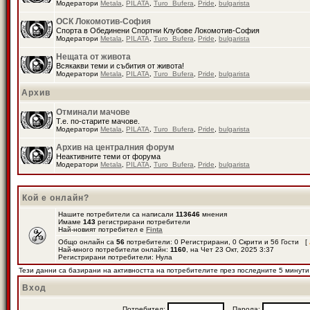
Модератори
Metala
,
PILATA
,
Turo_Bufera
,
Pride
,
bulgarista
ОСК Локомотив-София
Спорта в Обединени Спортни Клубове Локомотив-София
Модератори
Metala
,
PILATA
,
Turo_Bufera
,
Pride
,
bulgarista
Нещата от живота
Всякакви теми и събития от живота!
Модератори
Metala
,
PILATA
,
Turo_Bufera
,
Pride
,
bulgarista
Архив
Отминали мачове
Т.е. по-старите мачове.
Модератори
Metala
,
PILATA
,
Turo_Bufera
,
Pride
,
bulgarista
Архив на централния форум
Неактивните теми от форума
Модератори
Metala
,
PILATA
,
Turo_Bufera
,
Pride
,
bulgarista
Кой е онлайн?
Нашите потребители са написали
113646
мнения
Имаме
143
регистрирани потребители
Най-новият потребител е
Finta
Общо онлайн са
56
потребители: 0 Регистрирани, 0 Скрити и 56 Гости [
Най-много потребители онлайн:
1160
, на Чет 23 Окт, 2025 3:37
Регистрирани потребители: Нула
Тези данни са базирани на активността на потребителите през последните 5 минути
Вход
Потребител:
Парола: