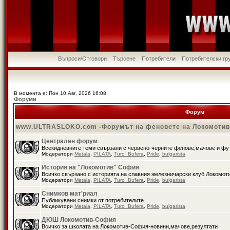
Въпроси/Отговори
Търсене
Потребители
Потребителски гр
В момента е: Пон 10 Авг, 2026 16:08
Форуми
Форум
www.ULTRASLOKO.com -Форумът на феновете на Локомоти
Централен форум
Всекидневните теми свързани с червено-черните фенове,мачове и ф
Модератори
Metala
,
PILATA
,
Turo_Bufera
,
Pride
,
bulgarista
История на "Локомотив" София
Всичко свързано с историята на славния железничарски клуб Локомот
Модератори
Metala
,
PILATA
,
Turo_Bufera
,
Pride
,
bulgarista
Снимков мат'риал
Публикувани снимки от потребителите.
Модератори
Metala
,
PILATA
,
Turo_Bufera
,
Pride
,
bulgarista
ДЮШ Локомотив-София
Всичко за школата на Локомотив-София-новини,мачове,резултати