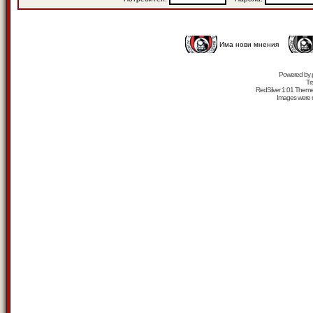
Има нови мнения
Powered by
Tr
RedSilver 1.01 Them
Images were