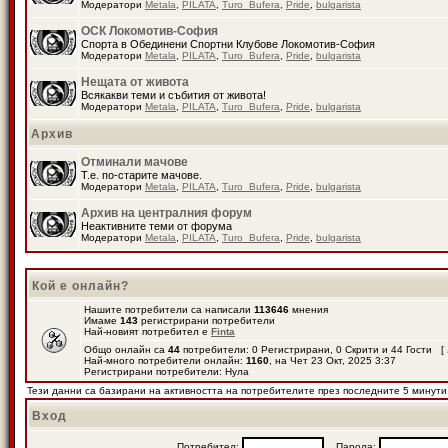
Модератори
Metala
,
PILATA
,
Turo_Bufera
,
Pride
,
bulgarista
ОСК Локомотив-София
Спорта в Обединени Спортни Клубове Локомотив-София
Модератори
Metala
,
PILATA
,
Turo_Bufera
,
Pride
,
bulgarista
Нещата от живота
Всякакви теми и събития от живота!
Модератори
Metala
,
PILATA
,
Turo_Bufera
,
Pride
,
bulgarista
Архив
Отминали мачове
Т.е. по-старите мачове.
Модератори
Metala
,
PILATA
,
Turo_Bufera
,
Pride
,
bulgarista
Архив на централния форум
Неактивните теми от форума
Модератори
Metala
,
PILATA
,
Turo_Bufera
,
Pride
,
bulgarista
Кой е онлайн?
Нашите потребители са написали
113646
мнения
Имаме
143
регистрирани потребители
Най-новият потребител е
Finta
Общо онлайн са
44
потребители: 0 Регистрирани, 0 Скрити и 44 Гости [
Най-много потребители онлайн:
1160
, на Чет 23 Окт, 2025 3:37
Регистрирани потребители: Нула
Тези данни са базирани на активността на потребителите през последните 5 минути
Вход
Потребител:
Парола: