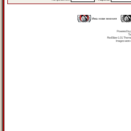
Има нови мнения
Powered by
Tr
RedSilver 1.01 Them
Images were