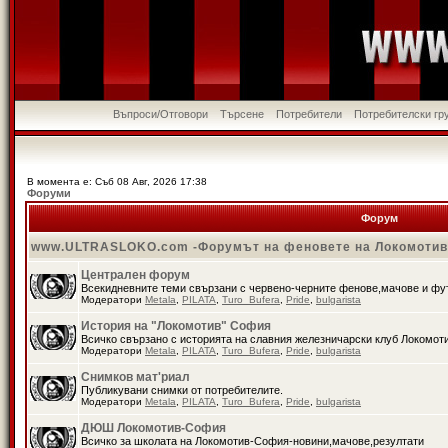
Въпроси/Отговори
Търсене
Потребители
Потребителски гр
В момента е: Съб 08 Авг, 2026 17:38
Форуми
Форум
www.ULTRASLOKO.com -Форумът на феновете на Локомоти
Централен форум
Всекидневните теми свързани с червено-черните фенове,мачове и ф
Модератори
Metala
,
PILATA
,
Turo_Bufera
,
Pride
,
bulgarista
История на "Локомотив" София
Всичко свързано с историята на славния железничарски клуб Локомот
Модератори
Metala
,
PILATA
,
Turo_Bufera
,
Pride
,
bulgarista
Снимков мат'риал
Публикувани снимки от потребителите.
Модератори
Metala
,
PILATA
,
Turo_Bufera
,
Pride
,
bulgarista
ДЮШ Локомотив-София
Всичко за школата на Локомотив-София-новини,мачове,резултати