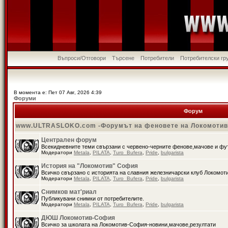
Въпроси/Отговори
Търсене
Потребители
Потребителски гр
В момента е: Пет 07 Авг, 2026 4:39
Форуми
Форум
www.ULTRASLOKO.com -Форумът на феновете на Локомоти
Централен форум
Всекидневните теми свързани с червено-черните фенове,мачове и ф
Модератори
Metala
,
PILATA
,
Turo_Bufera
,
Pride
,
bulgarista
История на "Локомотив" София
Всичко свързано с историята на славния железничарски клуб Локомот
Модератори
Metala
,
PILATA
,
Turo_Bufera
,
Pride
,
bulgarista
Снимков мат'риал
Публикувани снимки от потребителите.
Модератори
Metala
,
PILATA
,
Turo_Bufera
,
Pride
,
bulgarista
ДЮШ Локомотив-София
Всичко за школата на Локомотив-София-новини,мачове,резултати