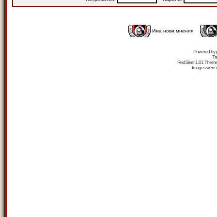
Има нови мнения
Powered by
Tr
RedSilver 1.01 Them
Images were