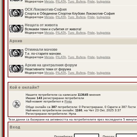
Модератори
Metala
,
PILATA
,
Turo_Bufera
,
Pride
,
bulgarista
ОСК Локомотив-София
Спорта в Обединени Спортни Клубове Локомотив-София
Модератори
Metala
,
PILATA
,
Turo_Bufera
,
Pride
,
bulgarista
Нещата от живота
Всякакви теми и събития от живота!
Модератори
Metala
,
PILATA
,
Turo_Bufera
,
Pride
,
bulgarista
Архив
Отминали мачове
Т.е. по-старите мачове.
Модератори
Metala
,
PILATA
,
Turo_Bufera
,
Pride
,
bulgarista
Архив на централния форум
Неактивните теми от форума
Модератори
Metala
,
PILATA
,
Turo_Bufera
,
Pride
,
bulgarista
Кой е онлайн?
Нашите потребители са написали
113645
мнения
Имаме
143
регистрирани потребители
Най-новият потребител е
Finta
Общо онлайн са
387
потребители: 0 Регистрирани, 0 Скрити и 387 Гост
Най-много потребители онлайн:
1160
, на Чет 23 Окт, 2025 3:37
Регистрирани потребители: Нула
Тези данни са базирани на активността на потребителите през последните 5 минути
Вход
Потребител:
Парола: