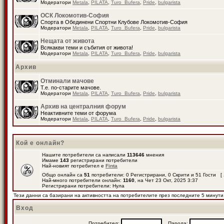
Модератори
Metala
,
PILATA
,
Turo_Bufera
,
Pride
,
bulgarista
ОСК Локомотив-София
Спорта в Обединени Спортни Клубове Локомотив-София
Модератори
Metala
,
PILATA
,
Turo_Bufera
,
Pride
,
bulgarista
Нещата от живота
Всякакви теми и събития от живота!
Модератори
Metala
,
PILATA
,
Turo_Bufera
,
Pride
,
bulgarista
Архив
Отминали мачове
Т.е. по-старите мачове.
Модератори
Metala
,
PILATA
,
Turo_Bufera
,
Pride
,
bulgarista
Архив на централния форум
Неактивните теми от форума
Модератори
Metala
,
PILATA
,
Turo_Bufera
,
Pride
,
bulgarista
Кой е онлайн?
Нашите потребители са написали
113646
мнения
Имаме
143
регистрирани потребители
Най-новият потребител е
Finta
Общо онлайн са
51
потребители: 0 Регистрирани, 0 Скрити и 51 Гости [
Най-много потребители онлайн:
1160
, на Чет 23 Окт, 2025 3:37
Регистрирани потребители: Нула
Тези данни са базирани на активността на потребителите през последните 5 минути
Вход
Потребител:
Парола: