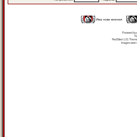
Има нови мнения
Powered by
Tr
RedSilver 1.01 Them
Images were