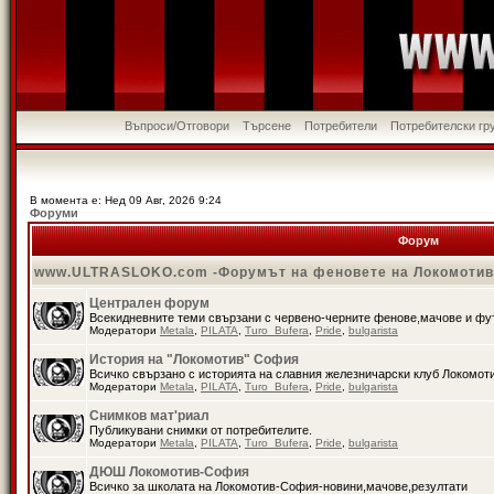
Въпроси/Отговори
Търсене
Потребители
Потребителски гр
В момента е: Нед 09 Авг, 2026 9:24
Форуми
Форум
www.ULTRASLOKO.com -Форумът на феновете на Локомоти
Централен форум
Всекидневните теми свързани с червено-черните фенове,мачове и ф
Модератори
Metala
,
PILATA
,
Turo_Bufera
,
Pride
,
bulgarista
История на "Локомотив" София
Всичко свързано с историята на славния железничарски клуб Локомот
Модератори
Metala
,
PILATA
,
Turo_Bufera
,
Pride
,
bulgarista
Снимков мат'риал
Публикувани снимки от потребителите.
Модератори
Metala
,
PILATA
,
Turo_Bufera
,
Pride
,
bulgarista
ДЮШ Локомотив-София
Всичко за школата на Локомотив-София-новини,мачове,резултати