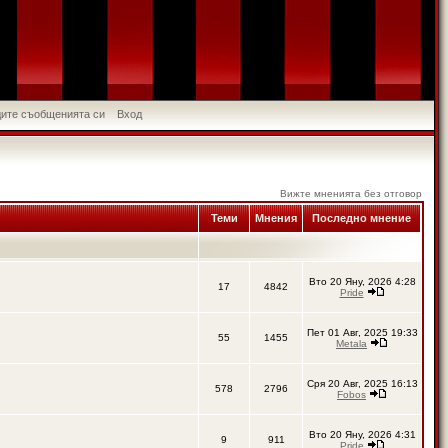
идите съобщенията си
Вход
Вижте мненията без отговор
Теми
Мнения
Последно мнение
Вто 20 Яну, 2026 4:28
17
4842
Pride
Пет 01 Авг, 2025 19:33
55
1455
Metala
Сря 20 Авг, 2025 16:13
578
2796
Fobos
Вто 20 Яну, 2026 4:31
9
911
Pride