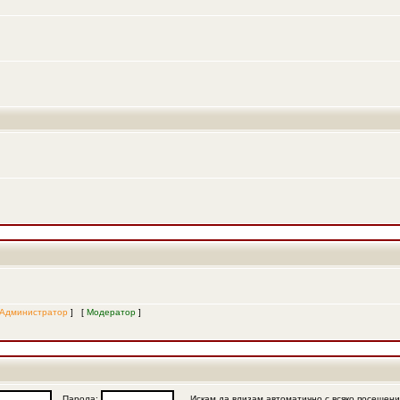
Администратор
] [
Модератор
]
Парола:
Искам да влизам автоматично с всяко посещен