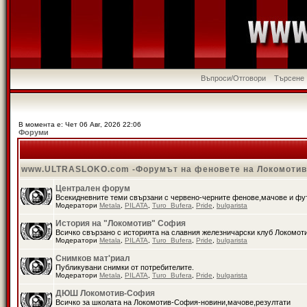
Въпроси/Отговори
Търсене
В момента е: Чет 06 Авг, 2026 22:06
Форуми
www.ULTRASLOKO.com -Форумът на феновете на Локомоти
Централен форум
Всекидневните теми свързани с червено-черните фенове,мачове и ф
Модератори
Metala
,
PILATA
,
Turo_Bufera
,
Pride
,
bulgarista
История на "Локомотив" София
Всичко свързано с историята на славния железничарски клуб Локомот
Модератори
Metala
,
PILATA
,
Turo_Bufera
,
Pride
,
bulgarista
Снимков мат'риал
Публикувани снимки от потребителите.
Модератори
Metala
,
PILATA
,
Turo_Bufera
,
Pride
,
bulgarista
ДЮШ Локомотив-София
Всичко за школата на Локомотив-София-новини,мачове,резултати