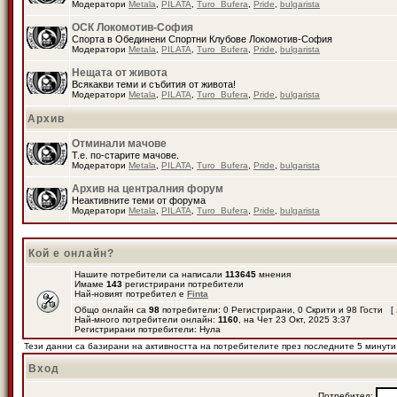
Модератори
Metala
,
PILATA
,
Turo_Bufera
,
Pride
,
bulgarista
ОСК Локомотив-София
Спорта в Обединени Спортни Клубове Локомотив-София
Модератори
Metala
,
PILATA
,
Turo_Bufera
,
Pride
,
bulgarista
Нещата от живота
Всякакви теми и събития от живота!
Модератори
Metala
,
PILATA
,
Turo_Bufera
,
Pride
,
bulgarista
Архив
Отминали мачове
Т.е. по-старите мачове.
Модератори
Metala
,
PILATA
,
Turo_Bufera
,
Pride
,
bulgarista
Архив на централния форум
Неактивните теми от форума
Модератори
Metala
,
PILATA
,
Turo_Bufera
,
Pride
,
bulgarista
Кой е онлайн?
Нашите потребители са написали
113645
мнения
Имаме
143
регистрирани потребители
Най-новият потребител е
Finta
Общо онлайн са
98
потребители: 0 Регистрирани, 0 Скрити и 98 Гости [
Най-много потребители онлайн:
1160
, на Чет 23 Окт, 2025 3:37
Регистрирани потребители: Нула
Тези данни са базирани на активността на потребителите през последните 5 минути
Вход
Потребител: