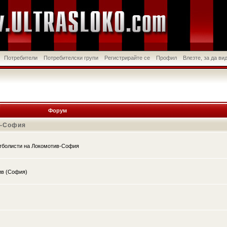
Потребители
Потребителски групи
Регистрирайте се
Профил
Влезте, за да в
Форум
в-София
утболисти на Локомотив-София
ив (София)