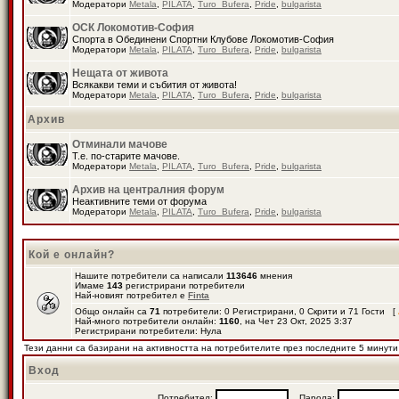
Модератори
Metala
,
PILATA
,
Turo_Bufera
,
Pride
,
bulgarista
ОСК Локомотив-София
Спорта в Обединени Спортни Клубове Локомотив-София
Модератори
Metala
,
PILATA
,
Turo_Bufera
,
Pride
,
bulgarista
Нещата от живота
Всякакви теми и събития от живота!
Модератори
Metala
,
PILATA
,
Turo_Bufera
,
Pride
,
bulgarista
Архив
Отминали мачове
Т.е. по-старите мачове.
Модератори
Metala
,
PILATA
,
Turo_Bufera
,
Pride
,
bulgarista
Архив на централния форум
Неактивните теми от форума
Модератори
Metala
,
PILATA
,
Turo_Bufera
,
Pride
,
bulgarista
Кой е онлайн?
Нашите потребители са написали
113646
мнения
Имаме
143
регистрирани потребители
Най-новият потребител е
Finta
Общо онлайн са
71
потребители: 0 Регистрирани, 0 Скрити и 71 Гости [
Най-много потребители онлайн:
1160
, на Чет 23 Окт, 2025 3:37
Регистрирани потребители: Нула
Тези данни са базирани на активността на потребителите през последните 5 минути
Вход
Потребител:
Парола: