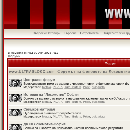
Въпроси/Отговори
Търсене
Потребители
Потребителски гр
В момента е: Нед 09 Авг, 2026 7:11
Форуми
Форум
www.ULTRASLOKO.com -Форумът на феновете на Локомоти
Централен форум
Всекидневните теми свързани с червено-черните фенове,мачове и ф
Модератори
Metala
,
PILATA
,
Turo_Bufera
,
Pride
,
bulgarista
История на "Локомотив" София
Всичко свързано с историята на славния железничарски клуб Локомот
Модератори
Metala
,
PILATA
,
Turo_Bufera
,
Pride
,
bulgarista
Снимков мат'риал
Публикувани снимки от потребителите.
Модератори
Metala
,
PILATA
,
Turo_Bufera
,
Pride
,
bulgarista
ДЮШ Локомотив-София
Всичко за школата на Локомотив-София-новини,мачове,резултати