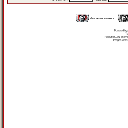
Има нови мнения
Powered by
Tr
RedSilver 1.01 Them
Images were